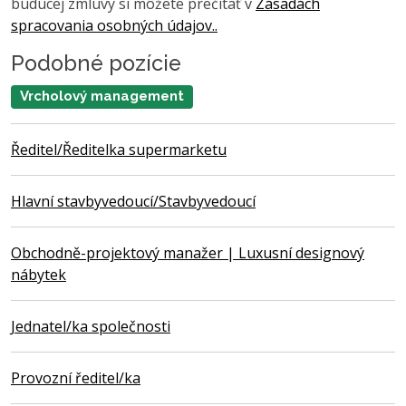
budúcej zmluvy si môžete prečítať v
Zásadách
spracovania osobných údajov..
Podobné pozície
Vrcholový management
Ředitel/Ředitelka supermarketu
Hlavní stavbyvedoucí/Stavbyvedoucí
Obchodně-projektový manažer | Luxusní designový
nábytek
Jednatel/ka společnosti
Provozní ředitel/ka