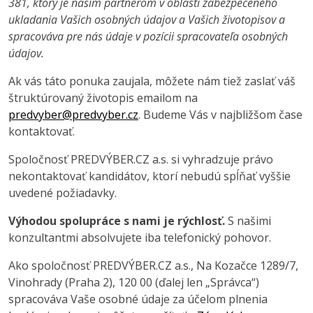
381, ktorý je našim partnerom v oblasti zabezpečeného
ukladania Vašich osobných údajov a Vašich životopisov a
spracováva pre nás údaje v pozícii spracovateľa osobných
údajov.
Ak vás táto ponuka zaujala, môžete nám tiež zaslať váš
štruktúrovaný životopis emailom na
predvyber@predvyber.cz
. Budeme Vás v najbližšom čase
kontaktovať.
Spoločnosť PREDVÝBER.CZ a.s. si vyhradzuje právo
nekontaktovať kandidátov, ktorí nebudú spĺňať vyššie
uvedené požiadavky.
Výhodou spolupráce s nami je rýchlosť.
S našimi
konzultantmi absolvujete iba telefonický pohovor.
Ako spoločnosť PREDVÝBER.CZ a.s., Na Kozačce 1289/7,
Vinohrady (Praha 2), 120 00 (ďalej len „Správca“)
spracováva Vaše osobné údaje za účelom plnenia