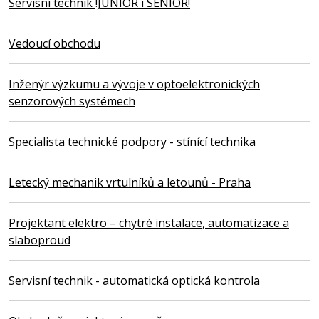
Servisní technik !JUNIOR i SENIOR!
Vedoucí obchodu
Inženýr výzkumu a vývoje v optoelektronických
senzorových systémech
Specialista technické podpory - stínící technika
Letecký mechanik vrtulníků a letounů - Praha
Projektant elektro – chytré instalace, automatizace a
slaboproud
Servisní technik - automatická optická kontrola