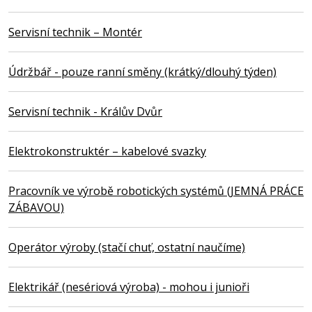
Servisní technik – Montér
Údržbář - pouze ranní směny (krátký/dlouhý týden)
Servisní technik - Králův Dvůr
Elektrokonstruktér – kabelové svazky
Pracovník ve výrobě robotických systémů (JEMNÁ PRÁCE
ZÁBAVOU)
Operátor výroby (stačí chuť, ostatní naučíme)
Elektrikář (nesériová výroba) - mohou i junioři