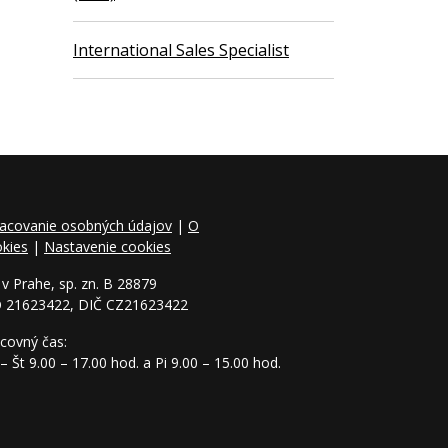
International Sales Specialist
acovanie osobných údajov
|
O
kies
|
Nastavenie cookies
v Prahe, sp. zn. B 28879
O 21623422, DIČ CZ21623422
covný čas:
– Št 9.00 – 17.00 hod. a Pi 9.00 – 15.00 hod.