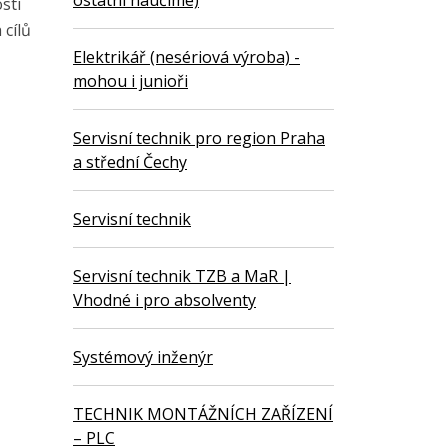
ostatní naučíme)
sti
 cílů
Elektrikář (nesériová výroba) -
mohou i junioři
Servisní technik pro region Praha
a střední Čechy
Servisní technik
Servisní technik TZB a MaR |
Vhodné i pro absolventy
Systémový inženýr
TECHNIK MONTÁŽNÍCH ZAŘÍZENÍ
– PLC