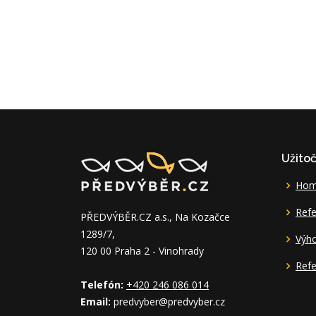
Užito
Ho
Refe
PŘEDVÝBĚR.CZ a.s., Na Kozačce
1289/7,
Výh
120 00 Praha 2 - Vinohrady
Refe
Telefón:
+420 246 086 014
Email:
predvyber@predvyber.cz