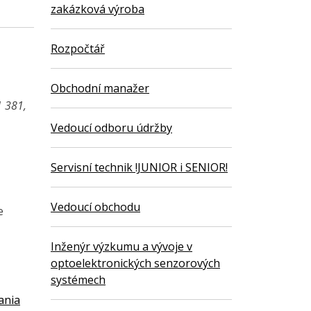
zakázková výroba
Rozpočtář
Obchodní manažer
1 381,
Vedoucí odboru údržby
Servisní technik !JUNIOR i SENIOR!
Vedoucí obchodu
e
Inženýr výzkumu a vývoje v
optoelektronických senzorových
systémech
ania