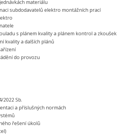
jednávkách materiálu
naci subdodavatelů elektro montážních prací
lektro
natele
 souladu s plánem kvality a plánem kontrol a zkoušek
í kvality a dalších plánů
zařízení
uvádění do provozu
4/2022 Sb.
mentaci a příslušných normách
systémů
ného řešení úkolů
el)