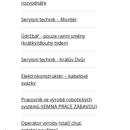
rozvodnáře
Servisní technik – Montér
Údržbář - pouze ranní směny
(krátký/dlouhý týden)
Servisní technik - Králův Dvůr
Elektrokonstruktér – kabelové
svazky
Pracovník ve výrobě robotických
systémů (JEMNÁ PRÁCE ZÁBAVOU)
Operátor výroby (stačí chuť,