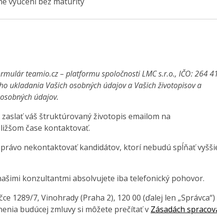
é vyučení bez maturity
rmulár teamio.cz – platformu spoločnosti LMC s.r.o., IČO: 264 4
ho ukladania Vašich osobných údajov a Vašich životopisov a
a osobných údajov.
 zaslať váš štruktúrovaný životopis emailom na
ližšom čase kontaktovať.
 právo nekontaktovať kandidátov, ktorí nebudú spĺňať vyšši
ašimi konzultantmi absolvujete iba telefonický pohovor.
e 1289/7, Vinohrady (Praha 2), 120 00 (ďalej len „Správca“)
enia budúcej zmluvy si môžete prečítať v
Zásadách spracov