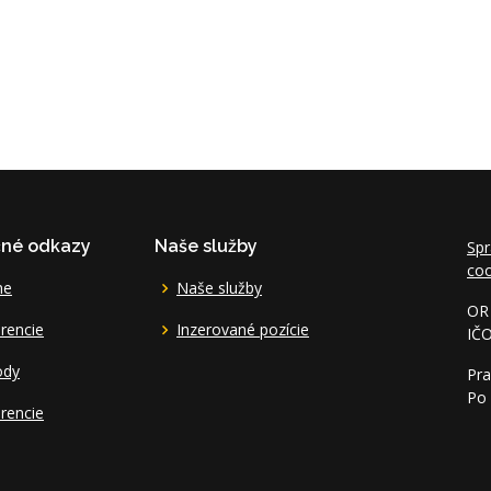
čné odkazy
Naše služby
Spr
coo
me
Naše služby
OR 
rencie
Inzerované pozície
IČ
ody
Pra
Po 
rencie