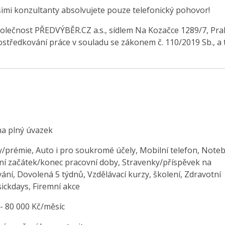
šimi konzultanty absolvujete pouze telefonický pohovor!
olečnost PŘEDVÝBĚR.CZ a.s., sídlem Na Kozačce 1289/7, Pra
středkování práce v souladu se zákonem č. 110/2019 Sb., a 
na plný úvazek
/prémie, Auto i pro soukromé účely, Mobilní telefon, Note
ilní začátek/konec pracovní doby, Stravenky/příspěvek na
ání, Dovolená 5 týdnů, Vzdělávací kurzy, školení, Zdravotní
ickdays, Firemní akce
 - 80 000 Kč/měsíc