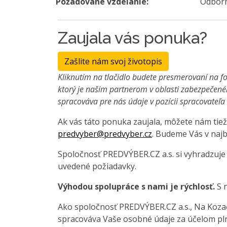
Požadované vzdelanie:
Odborn
Zaujala vás ponuka?
Zašlite nám svoj životopis
Kliknutím na tlačidlo budete presmerovaní na fo
ktorý je našim partnerom v oblasti zabezpečené
spracováva pre nás údaje v pozícii spracovateľ
Ak vás táto ponuka zaujala, môžete nám tiež
predvyber@predvyber.cz
. Budeme Vás v najb
Spoločnosť PREDVÝBER.CZ a.s. si vyhradzuje
uvedené požiadavky.
Výhodou spolupráce s nami je rýchlosť.
S n
Ako spoločnosť PREDVÝBER.CZ a.s., Na Kozačc
spracováva Vaše osobné údaje za účelom pln