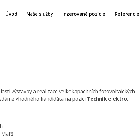
Úvod
Naše služby
Inzerované pozície
Referencie
lasti výstavby a realizace velkokapacitních fotovoltaických
hledáme vhodného kandidáta na pozici
Technik elektro.
ch
a MaR)