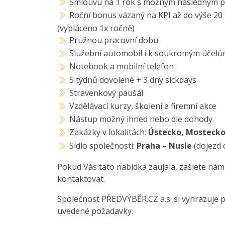
Smlouvu na 1 rok s možným následným p
Roční bonus vázaný na KPI až do výše 20 
(vypláceno 1x ročně)
Pružnou pracovní dobu
Služební automobil i k soukromým účel
Notebook a mobilní telefon
5 týdnů dovolené + 3 dny sickdays
Stravenkový paušál
Vzdělávací kurzy, školení a firemní akce
Nástup možný ihned nebo dle dohody
Zakázky v lokalitách:
Ústecko, Mosteck
Sídlo společnosti:
Praha – Nusle
(dojezd 
Pokud Vás tato nabídka zaujala, zašlete nám
kontaktovat.
Společnost PŘEDVÝBĚR.CZ a.s. si vyhrazuje 
uvedené požadavky.