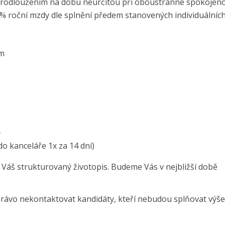
rodloužením na dobu neurčitou při oboustranné spokojeno
% roční mzdy dle splnění předem stanovených individuálních
ům
o
do kanceláře 1x za 14 dní)
 Váš strukturovaný životopis. Budeme Vás v nejbližší době
právo nekontaktovat kandidáty, kteří nebudou splňovat výše