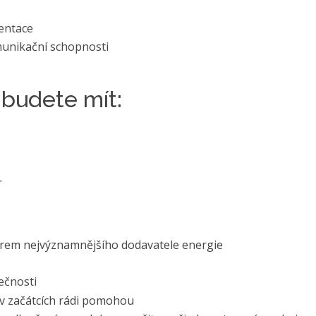
mentace
omunikační schopnosti
budete mít:
r
firem nejvýznamnějšího dodavatele energie
ečnosti
í v začátcích rádi pomohou