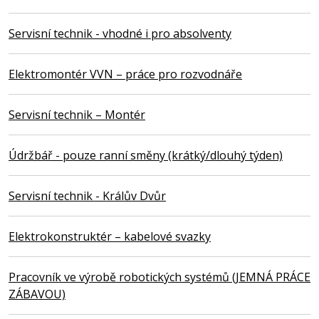
Servisní technik - vhodné i pro absolventy
Elektromontér VVN – práce pro rozvodnáře
Servisní technik – Montér
Údržbář - pouze ranní směny (krátký/dlouhý týden)
Servisní technik - Králův Dvůr
Elektrokonstruktér – kabelové svazky
Pracovník ve výrobě robotických systémů (JEMNÁ PRÁCE
ZÁBAVOU)