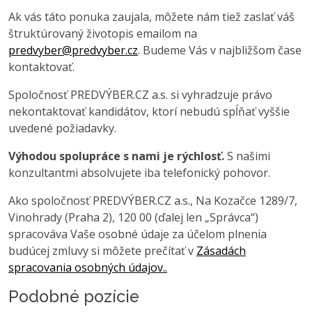
Ak vás táto ponuka zaujala, môžete nám tiež zaslať váš
štruktúrovaný životopis emailom na
predvyber@predvyber.cz
. Budeme Vás v najbližšom čase
kontaktovať.
Spoločnosť PREDVÝBER.CZ a.s. si vyhradzuje právo
nekontaktovať kandidátov, ktorí nebudú spĺňať vyššie
uvedené požiadavky.
Výhodou spolupráce s nami je rýchlosť.
S našimi
konzultantmi absolvujete iba telefonický pohovor.
Ako spoločnosť PREDVÝBER.CZ a.s., Na Kozačce 1289/7,
Vinohrady (Praha 2), 120 00 (ďalej len „Správca“)
spracováva Vaše osobné údaje za účelom plnenia
budúcej zmluvy si môžete prečítať v
Zásadách
spracovania osobných údajov..
Podobné pozície