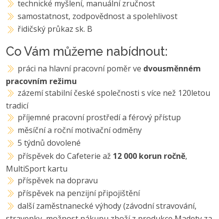
technické myšlení, manuální zručnost
samostatnost, zodpovědnost a spolehlivost
řidičský průkaz sk. B
Co Vám můžeme nabídnout:
práci na hlavní pracovní poměr ve
dvousměnném
pracovním režimu
zázemí stabilní české společnosti s více než 120letou
tradicí
příjemné pracovní prostředí a férový přístup
měsíční a roční motivační odměny
5 týdnů dovolené
příspěvek do Cafeterie až
12 000 korun ročně
,
MultiSport kartu
příspěvek na dopravu
příspěvek na penzijní připojištění
další zaměstnanecké výhody (závodní stravování,
stravenky, možnost nákupu zboží z produkce Madety za