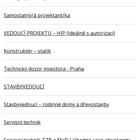
Samostatný/á projektant/ka
VEDOUCÍ PROJEKTU – HIP (Ideálně s autorizací)
Konstruktér – statik
Technický dozor investora - Praha
STAVBYVEDOUCÍ
Stavbyvedoucí – rodinné domy a dřevostavby
Servisní technik
Servisní technik TZB a MaR | Vhodné i pro absolventy