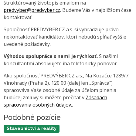
štruktúrovaný životopis emailom na
predvyber@predvyber.cz
. Budeme Vás v najbližšom čase
kontaktovať.
Spoločnosť PREDVÝBER.CZ a.s. si vyhradzuje právo
nekontaktovať kandidátov, ktorí nebudú spĺňať vyššie
uvedené požiadavky.
Výhodou spolupráce s nami je rýchlosť.
S našimi
konzultantmi absolvujete iba telefonický pohovor.
Ako spoločnosť PREDVÝBER.CZ a.s., Na Kozačce 1289/7,
Vinohrady (Praha 2), 120 00 (ďalej len „Správca“)
spracováva Vaše osobné údaje za účelom plnenia
budúcej zmluvy si môžete prečítať v
Zásadách
spracovania osobných údajov..
Podobné pozície
Stavebnictví a reality