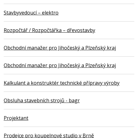
Stavbyvedoucí – elektro
Rozpočtář / Rozpočtářka – dřevostavby
Obchodní manažer pro Jihočeský a Plzeňský kraj
Obchodní manažer pro Jihočeský a Plzeňský kraj
Kalkulant a konstruktér technické přípravy výroby
Obsluha stavebních strojů - bagr
Projektant
Prodejce pro koupelnové studio v Brně