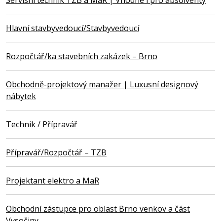
Hlavní stavbyvedoucí/Stavbyvedoucí
Rozpočtář/ka stavebních zakázek – Brno
Obchodně-projektový manažer | Luxusní designový
nábytek
Technik / Přípravář
Přípravář/Rozpočtář – TZB
Projektant elektro a MaR
Obchodní zástupce pro oblast Brno venkov a část
Vysočiny