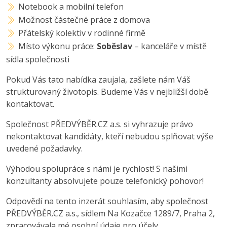
Notebook a mobilní telefon
Možnost částečné práce z domova
Přátelský kolektiv v rodinné firmě
Místo výkonu práce:
Soběslav
– kanceláře v místě
sídla společnosti
Pokud Vás tato nabídka zaujala, zašlete nám Váš
strukturovaný životopis. Budeme Vás v nejbližší době
kontaktovat.
Společnost PŘEDVÝBĚR.CZ a.s. si vyhrazuje právo
nekontaktovat kandidáty, kteří nebudou splňovat výše
uvedené požadavky.
Výhodou spolupráce s námi je rychlost! S našimi
konzultanty absolvujete pouze telefonický pohovor!
Odpovědí na tento inzerát souhlasím, aby společnost
PŘEDVÝBĚR.CZ a.s., sídlem Na Kozačce 1289/7, Praha 2,
zpracovávala mé osobní údaje pro účely