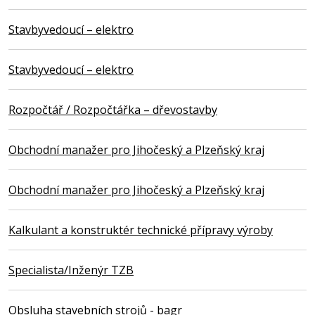
Stavbyvedoucí – elektro
Stavbyvedoucí – elektro
Rozpočtář / Rozpočtářka – dřevostavby
Obchodní manažer pro Jihočeský a Plzeňský kraj
Obchodní manažer pro Jihočeský a Plzeňský kraj
Kalkulant a konstruktér technické přípravy výroby
Specialista/Inženýr TZB
Obsluha stavebních strojů - bagr