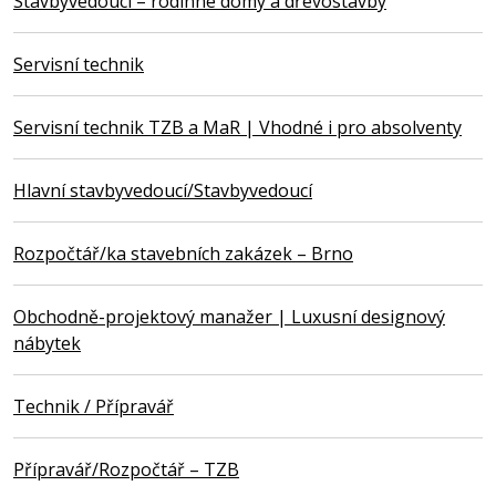
Stavbyvedoucí – rodinné domy a dřevostavby
Servisní technik
Servisní technik TZB a MaR | Vhodné i pro absolventy
Hlavní stavbyvedoucí/Stavbyvedoucí
Rozpočtář/ka stavebních zakázek – Brno
Obchodně-projektový manažer | Luxusní designový
nábytek
Technik / Přípravář
Přípravář/Rozpočtář – TZB