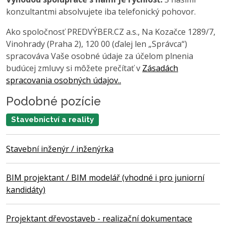
konzultantmi absolvujete iba telefonický pohovor.
Ako spoločnosť PREDVÝBER.CZ a.s., Na Kozačce 1289/7,
Vinohrady (Praha 2), 120 00 (ďalej len „Správca“)
spracováva Vaše osobné údaje za účelom plnenia
budúcej zmluvy si môžete prečítať v
Zásadách
spracovania osobných údajov..
Podobné pozície
Stavebnictví a reality
Stavební inženýr / inženýrka
BIM projektant / BIM modelář (vhodné i pro juniorní
kandidáty)
Projektant dřevostaveb - realizační dokumentace