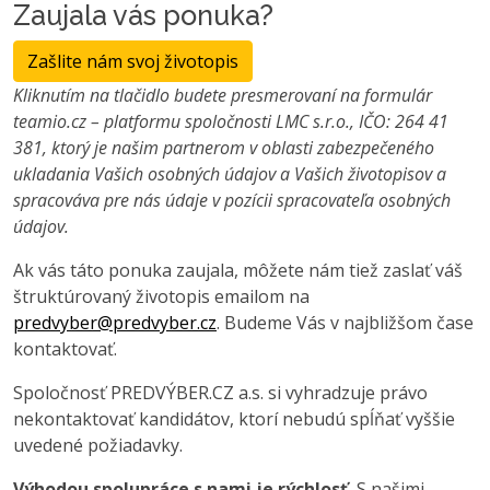
Zaujala vás ponuka?
Zašlite nám svoj životopis
Kliknutím na tlačidlo budete presmerovaní na formulár
teamio.cz – platformu spoločnosti LMC s.r.o., IČO: 264 41
381, ktorý je našim partnerom v oblasti zabezpečeného
ukladania Vašich osobných údajov a Vašich životopisov a
spracováva pre nás údaje v pozícii spracovateľa osobných
údajov.
Ak vás táto ponuka zaujala, môžete nám tiež zaslať váš
štruktúrovaný životopis emailom na
predvyber@predvyber.cz
. Budeme Vás v najbližšom čase
kontaktovať.
Spoločnosť PREDVÝBER.CZ a.s. si vyhradzuje právo
nekontaktovať kandidátov, ktorí nebudú spĺňať vyššie
uvedené požiadavky.
Výhodou spolupráce s nami je rýchlosť.
S našimi