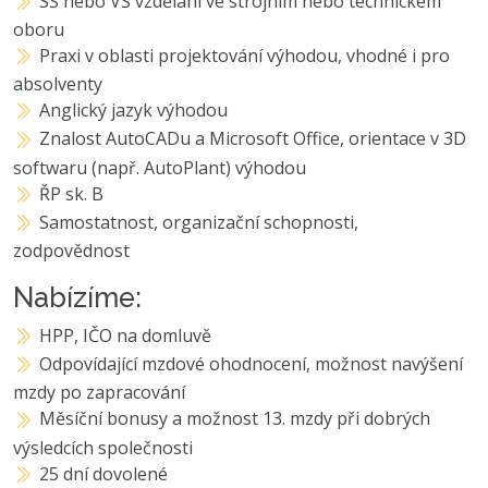
SŠ nebo VŠ vzdělání ve strojním nebo technickém
oboru
Praxi v oblasti projektování výhodou, vhodné i pro
absolventy
Anglický jazyk výhodou
Znalost AutoCADu a Microsoft Office, orientace v 3D
softwaru (např. AutoPlant) výhodou
ŘP sk. B
Samostatnost, organizační schopnosti,
zodpovědnost
Nabízíme:
HPP, IČO na domluvě
Odpovídající mzdové ohodnocení, možnost navýšení
mzdy po zapracování
Měsíční bonusy a možnost 13. mzdy při dobrých
výsledcích společnosti
25 dní dovolené