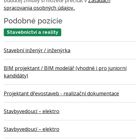
budúcej zmluvy si môžete prečítať v
Zásadách
spracovania osobných údajov..
Podobné pozície
Stavebnictví a reality
Stavební inženýr / inženýrka
BIM projektant / BIM modelář (vhodné i pro juniorní
kandidáty)
Projektant dřevostaveb - realizační dokumentace
Stavbyvedoucí – elektro
Stavbyvedoucí – elektro