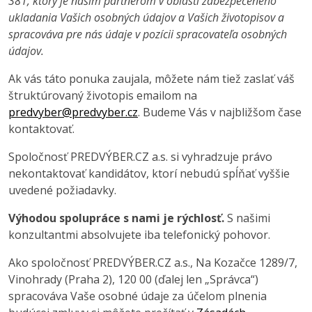
381, ktorý je našim partnerom v oblasti zabezpečeného
ukladania Vašich osobných údajov a Vašich životopisov a
spracováva pre nás údaje v pozícii spracovateľa osobných
údajov.
Ak vás táto ponuka zaujala, môžete nám tiež zaslať váš
štruktúrovaný životopis emailom na
predvyber@predvyber.cz
. Budeme Vás v najbližšom čase
kontaktovať.
Spoločnosť PREDVÝBER.CZ a.s. si vyhradzuje právo
nekontaktovať kandidátov, ktorí nebudú spĺňať vyššie
uvedené požiadavky.
Výhodou spolupráce s nami je rýchlosť.
S našimi
konzultantmi absolvujete iba telefonický pohovor.
Ako spoločnosť PREDVÝBER.CZ a.s., Na Kozačce 1289/7,
Vinohrady (Praha 2), 120 00 (ďalej len „Správca“)
spracováva Vaše osobné údaje za účelom plnenia