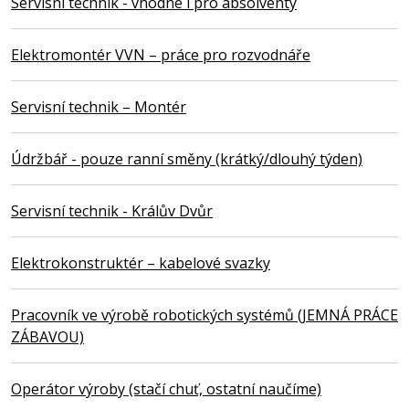
Servisní technik - vhodné i pro absolventy
Elektromontér VVN – práce pro rozvodnáře
Servisní technik – Montér
Údržbář - pouze ranní směny (krátký/dlouhý týden)
Servisní technik - Králův Dvůr
Elektrokonstruktér – kabelové svazky
Pracovník ve výrobě robotických systémů (JEMNÁ PRÁCE
ZÁBAVOU)
Operátor výroby (stačí chuť, ostatní naučíme)