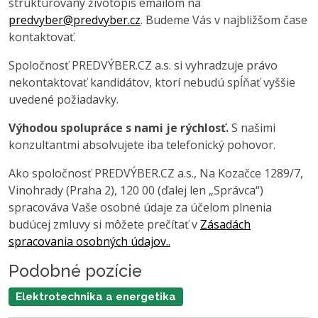
štruktúrovaný životopis emailom na
predvyber@predvyber.cz
. Budeme Vás v najbližšom čase
kontaktovať.
Spoločnosť PREDVÝBER.CZ a.s. si vyhradzuje právo
nekontaktovať kandidátov, ktorí nebudú spĺňať vyššie
uvedené požiadavky.
Výhodou spolupráce s nami je rýchlosť.
S našimi
konzultantmi absolvujete iba telefonický pohovor.
Ako spoločnosť PREDVÝBER.CZ a.s., Na Kozačce 1289/7,
Vinohrady (Praha 2), 120 00 (ďalej len „Správca“)
spracováva Vaše osobné údaje za účelom plnenia
budúcej zmluvy si môžete prečítať v
Zásadách
spracovania osobných údajov..
Podobné pozície
Elektrotechnika a energetika