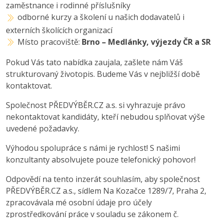
zaměstnance i rodinné příslušníky
odborné kurzy a školení u našich dodavatelů i
externích školících organizací
Místo pracoviště:
Brno – Medlánky, výjezdy ČR a SR
Pokud Vás tato nabídka zaujala, zašlete nám Váš
strukturovaný životopis. Budeme Vás v nejbližší době
kontaktovat.
Společnost PŘEDVÝBĚR.CZ a.s. si vyhrazuje právo
nekontaktovat kandidáty, kteří nebudou splňovat výše
uvedené požadavky.
Výhodou spolupráce s námi je rychlost! S našimi
konzultanty absolvujete pouze telefonický pohovor!
Odpovědí na tento inzerát souhlasím, aby společnost
PŘEDVÝBĚR.CZ a.s., sídlem Na Kozačce 1289/7, Praha 2,
zpracovávala mé osobní údaje pro účely
zprostředkování práce v souladu se zákonem č.