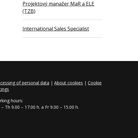
Projektový manažer MaR a ELE
(TZB)
International Sales Specialist
cessing of personal data
|
About cookies
|
Cookie
tings
king hours:
– Th 9.00 – 17.00 h. a Fr 9.00 – 15.00 h.