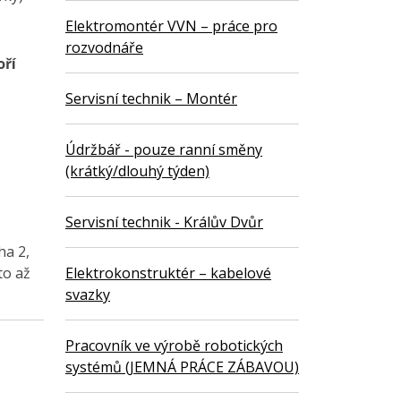
Elektromontér VVN – práce pro
rozvodnáře
oří
Servisní technik – Montér
Údržbář - pouze ranní směny
(krátký/dlouhý týden)
Servisní technik - Králův Dvůr
ha 2,
Elektrokonstruktér – kabelové
to až
svazky
Pracovník ve výrobě robotických
systémů (JEMNÁ PRÁCE ZÁBAVOU)