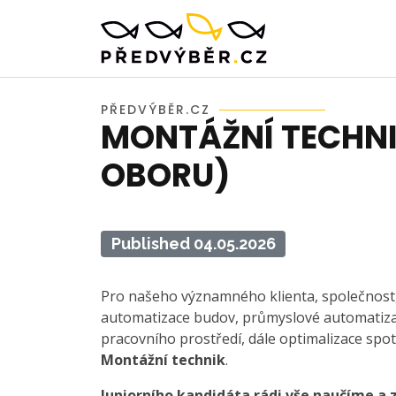
PŘEDVÝBĚR.CZ
MONTÁŽNÍ TECHNIK
OBORU)
Published 04.05.2026
Pro našeho významného klienta, společnost, k
automatizace budov, průmyslové automatizac
pracovního prostředí, dále optimalizace spo
Montážní technik
.
Juniorního kandidáta rádi vše naučíme a