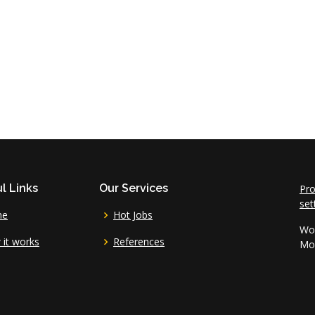
l Links
Our Services
Pro
set
me
Hot Jobs
Wor
it works
References
Mo 