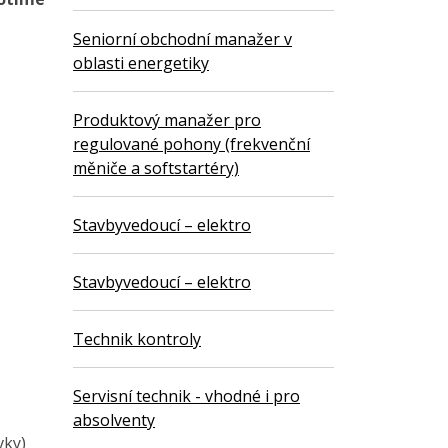
Seniorní obchodní manažer v
oblasti energetiky
Produktový manažer pro
regulované pohony (frekvenční
měniče a softstartéry)
Stavbyvedoucí – elektro
Stavbyvedoucí – elektro
Technik kontroly
Servisní technik - vhodné i pro
absolventy
vky)