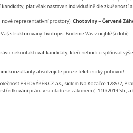
 kandidáty, plat však nastaven individuálně dle zkušeností a
, nové reprezentativní prostory):
Chotoviny – Červené Záh
 Váš strukturovaný životopis. Budeme Vás v nejbližší době
právo nekontaktovat kandidáty, kteří nebudou splňovat výše
šimi konzultanty absolvujete pouze telefonický pohovor!
olečnost PŘEDVÝBĚR.CZ a.s., sídlem Na Kozačce 1289/7, Pra
středkování práce v souladu se zákonem č. 110/2019 Sb., a 