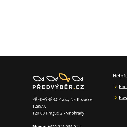
Helpfu
Ho
How 
PŘEDVÝBĚR.CZ a.s., Na Kozacce
1289/7,
120 00 Prague 2 - Vinohrady
Phone:
+420 246 086 014