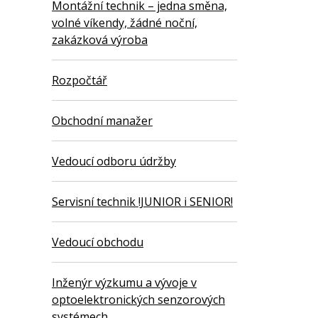
Montážní technik – jedna směna,
volné víkendy, žádné noční,
zakázková výroba
Rozpočtář
Obchodní manažer
Vedoucí odboru údržby
Servisní technik !JUNIOR i SENIOR!
Vedoucí obchodu
Inženýr výzkumu a vývoje v
optoelektronických senzorových
systémech