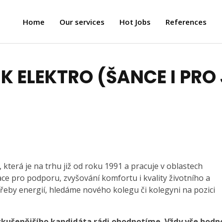
Home
Our services
Hot Jobs
References
 ELEKTRO (ŠANCE I PRO
terá je na trhu již od roku 1991 a pracuje v oblastech
e pro podporu, zvyšování komfortu i kvality životního a
třeby energií, hledáme nového kolegu či kolegyni na pozici
 zkušenějšího kandidáta rádi ohodnotíme. Vždy vše hod