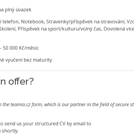
na plný úvazek
í telefon, Notebook, Stravenky/příspěvek na stravování, Vzd
školení, Příspěvek na sport/kulturu/volný čas, Dovolená víc
 - 50 000 Kč/měsíc
é vyučení bez maturity
n offer?
o the teamio.cz form, which is our partner in the field of secure s
also send us your structured CV by email to
 shortly.