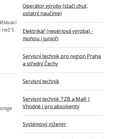
Operátor výroby (stačí chuť,
ostatní naučíme)
ělávací
e než 5
Elektrikář (nesériová výroba) -
mohou i junioři
Servisní technik pro region Praha
a střední Čechy
Servisní technik
Servisní technik TZB a MaR |
Vhodné i pro absolventy
torage
Systémový inženýr