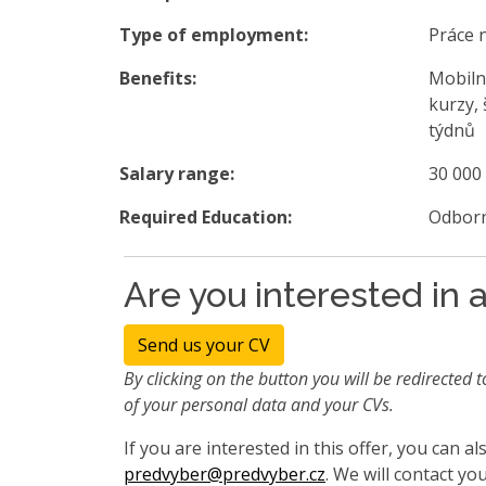
Type of employment:
Práce 
Benefits:
Mobiln
kurzy, 
týdnů
Salary range:
30 000
Required Education:
Odborn
Are you interested in a
Send us your CV
By clicking on the button you will be redirected t
of your personal data and your CVs.
If you are interested in this offer, you can 
predvyber@predvyber.cz
. We will contact you