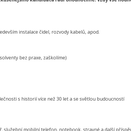
edevším instalace čidel, rozvody kabelů, apod.
bsolventy bez praxe, zaškolíme)
lečnosti s historií více než 30 let a se světlou budoucností
př. služební mobilní telefon, notebook, stravné a další příspě