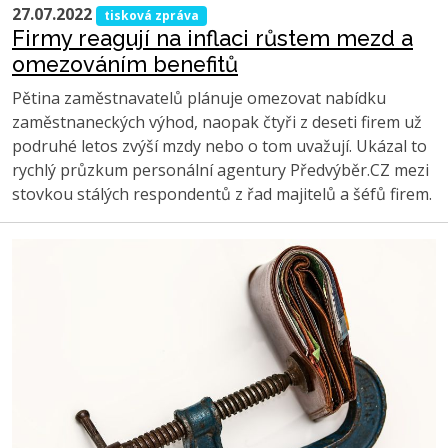
27.07.2022
tisková zpráva
Firmy reagují na inflaci růstem mezd a
omezováním benefitů
Pětina zaměstnavatelů plánuje omezovat nabídku
zaměstnaneckých výhod, naopak čtyři z deseti firem už
podruhé letos zvýší mzdy nebo o tom uvažují. Ukázal to
rychlý průzkum personální agentury Předvýběr.CZ mezi
stovkou stálých respondentů z řad majitelů a šéfů firem.