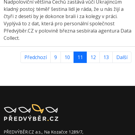
Nadpoloviční většina Čechů zastává vůči Ukrajincům
kladný postoj: téměř šestina lidí je ráda, že u nás žijí a
čtyři z deseti by je dokonce brali i za kolegy v práci.
Vyplývá to z dat, která pro personální společnost
Předvýběr.CZ v polovině března sesbírala agentura Data
Collect.
Předchozí
9
10
11
12
13
Další
PŘEDVÝBĚR.CZ a.s., Na Kozačce 1289/7,