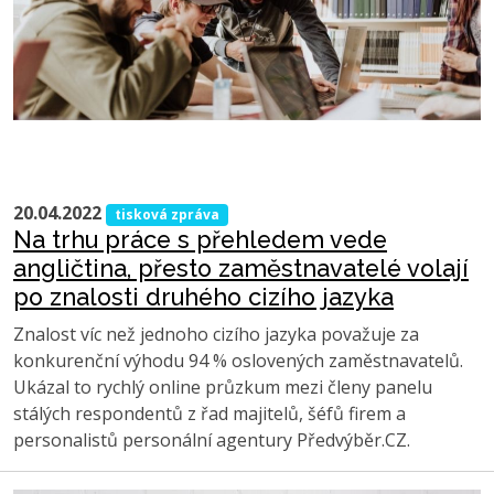
20.04.2022
tisková zpráva
Na trhu práce s přehledem vede
angličtina, přesto zaměstnavatelé volají
po znalosti druhého cizího jazyka
Znalost víc než jednoho cizího jazyka považuje za
konkurenční výhodu 94 % oslovených zaměstnavatelů.
Ukázal to rychlý online průzkum mezi členy panelu
stálých respondentů z řad majitelů, šéfů firem a
personalistů personální agentury Předvýběr.CZ.