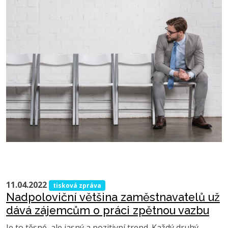
11.04.2022
tisková zpráva
Nadpoloviční většina zaměstnavatelů už
dává zájemcům o práci zpětnou vazbu
Je to těsné, ale jasný a pozitivní trend. Každý druhý