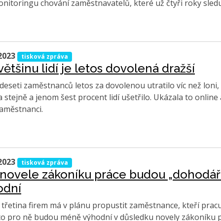
onitoringu chování zaměstnavatelů, které už čtyři roky sle
2023
tisková zpráva
většinu lidí je letos dovolená dražší
 deseti zaměstnanců letos za dovolenou utratilo víc než loni,
 stejně a jenom šest procent lidí ušetřilo. Ukázala to onli
aměstnanci.
2023
tisková zpráva
 novele zákoníku práce budou „dohodář
odní
třetina firem má v plánu propustit zaměstnance, kteří pra
co pro ně budou méně výhodní v důsledku novely zákoníku p