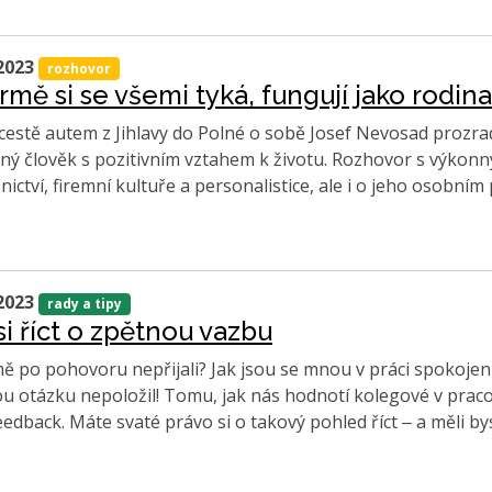
2023
rozhovor
irmě si se všemi tyká, fungují jako rodina
cestě autem z Jihlavy do Polné o sobě Josef Nevosad prozradil
ný člověk s pozitivním vztahem k životu. Rozhovor s výkon
nictví, firemní kultuře a personalistice, ale i o jeho osobním
2023
rady a tipy
si říct o zpětnou vazbu
ě po pohovoru nepřijali? Jak jsou se mnou v práci spokojení
u otázku nepoložil! Tomu, jak nás hodnotí kolegové v prac
eedback. Máte svaté právo si o takový pohled říct ‒ a měli by