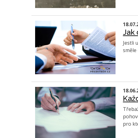
18.07.
Jak 
Jestli
směle 
18.06.
Každ
Třebaž
pohovo
pro kt