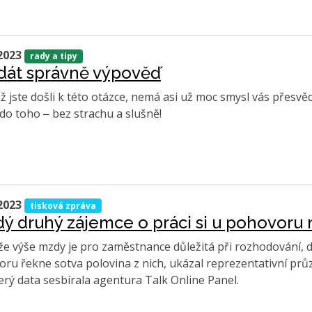
2023
rady a tipy
dát správně výpověď
 už jste došli k této otázce, nemá asi už moc smysl vás přesv
do toho ‒ bez strachu a slušně!
2023
tisková zpráva
ý druhý zájemce o práci si u pohovoru 
e výše mzdy je pro zaměstnance důležitá při rozhodování, do
ru řekne sotva polovina z nich, ukázal reprezentativní pr
erý data sesbírala agentura Talk Online Panel.