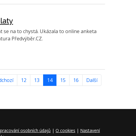
laty
t se na to chystá. Ukázala to online anketa
ntura Předvýběr.CZ.
dchozí
12
13
14
15
16
Další
pracování osobních údajů
|
O cookies
|
Nastavení