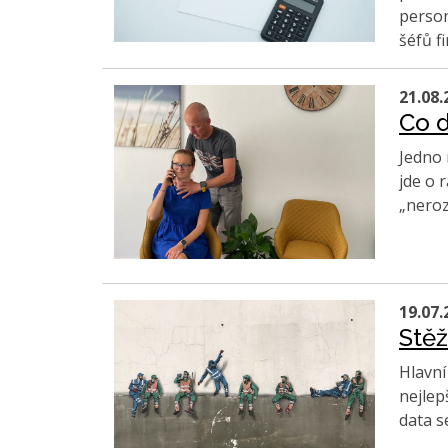
person
šéfů f
21.08.
Co d
Jedno 
jde o 
„neroz
19.07.
Stěž
Hlavní
nejlep
data s