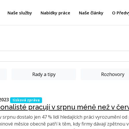
Naše služby
Nabídky práce
Naše články
O Předv
Rady a tipy
Rozhovory
2023
tisková zpráva
onalisté pracují v srpnu méně než v čer
v srpnu dostalo jen 47 % lidí hledajících práci vyrozumění od 
inové měsíce obecně patří k těm, kdy firmy dávají zpětnou 