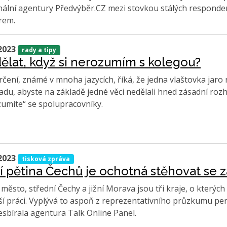
ální agentury Předvýběr.CZ mezi stovkou stálých respondent
irem.
2023
rady a tipy
ělat, když si nerozumím s kolegou?
rčení, známé v mnoha jazycích, říká, že jedna vlaštovka jar
radu, abyste na základě jedné věci nedělali hned zásadní rozh
umíte“ se spolupracovníky.
2023
tisková zpráva
í pětina Čechů je ochotná stěhovat se za
 město, střední Čechy a jižní Morava jsou tři kraje, o kterých 
ší práci. Vyplývá to aspoň z reprezentativního průzkumu pe
esbírala agentura Talk Online Panel.