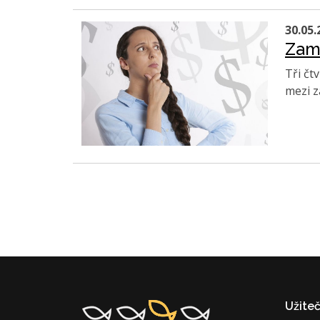
30.05.
Zamě
Tři čt
mezi z
Užite