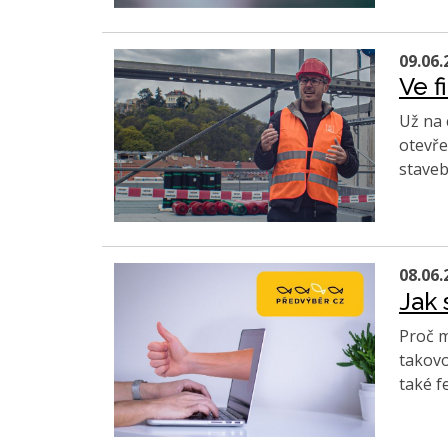
09.06.
Ve f
Už na 
otevře
staveb
08.06.
Jak 
Proč m
takovo
také f