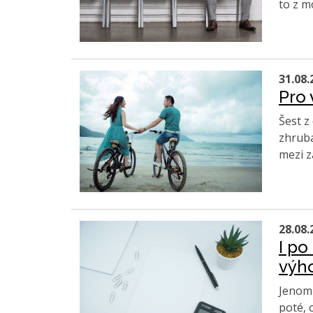
to z m
31.08.
Pro 
Šest z
zhruba
mezi z
28.08.
I po
výh
Jenom 
poté, 