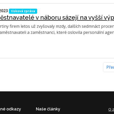
2023
tisková zpráva
stnavatelé v náboru sázejí na vyšší výp
vrtiny firem letos už zvyšovaly mzdy, dalších sedmnáct procen
aměstnavateli a zaměstnanci, které oslovila personální age
Pře
čné odkazy
Naše články
O z