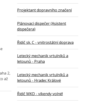
Projektant dopravního značení
Plánovací dispečer (Asistent
dispečera)
Řidič sk. C - vnitrostátní doprava
še
Letecký mechanik vrtulníků a
letounů - Praha
aha 2,
Letecký mechanik vrtulníků a
to až
letounů - Hradec Králové
Řidič MKD - víkendy volné!