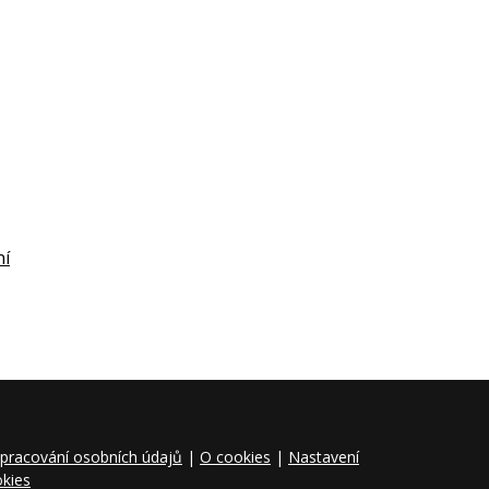
ní
pracování osobních údajů
|
O cookies
|
Nastavení
kies