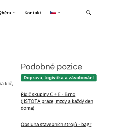
ýběru
Kontakt
Podobné pozice
Doprava, logistika a zásobování
 klíč,
Řidič skupiny C + E - Brno
(JISTOTA práce, mzdy a každý den
doma)
Obsluha stavebních strojů - bagr