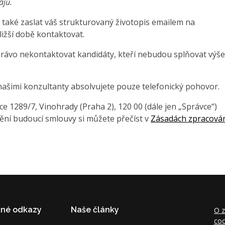
ajů.
také zaslat váš strukturovaný životopis emailem na
ližší době kontaktovat.
právo nekontaktovat kandidáty, kteří nebudou splňovat výše
našimi konzultanty absolvujete pouze telefonický pohovor.
 1289/7, Vinohrady (Praha 2), 120 00 (dále jen „Správce“)
ění budoucí smlouvy si můžete přečíst v
Zásadách zpracová
čné odkazy
Naše články
O z
coo