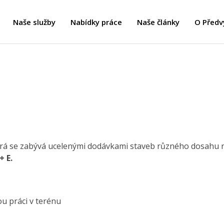
Naše služby
Nabídky práce
Naše články
O Předv
erá se zabývá ucelenými dodávkami staveb různého dosahu na
+ E.
ou práci v terénu