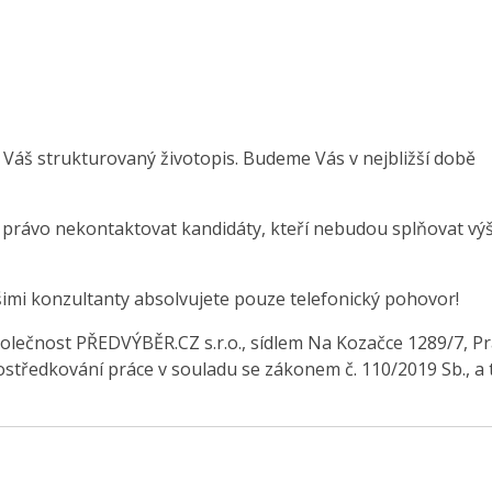
 Váš strukturovaný životopis. Budeme Vás v nejbližší době
e právo nekontaktovat kandidáty, kteří nebudou splňovat vý
šimi konzultanty absolvujete pouze telefonický pohovor!
olečnost PŘEDVÝBĚR.CZ s.r.o., sídlem Na Kozačce 1289/7, Pr
středkování práce v souladu se zákonem č. 110/2019 Sb., a 