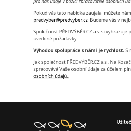
pro nás údaje v pozici zpracovatele osobních úd
Pokud vás tato nabídka zaujala, můžete nám 
predvyber@predvyber.cz
. Budeme vás v nejb
Společnost PŘEDVÝBĚR.CZ a.s. si vyhrazuje 
uvedené požadavky.
Výhodou spolupráce s námi je rychlost.
S 
Jak společnost PŘEDVÝBĚR.CZ a.s., Na Kozačce
zpracovává Vaše osobní údaje za účelem pln
osobních údajů..
Užite