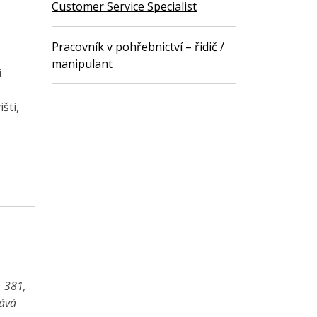
Customer Service Specialist
Pracovník v pohřebnictví – řidič /
manipulant
í
šti,
1 381,
vává