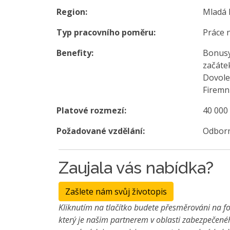
Region:
Mladá 
Typ pracovního poměru:
Práce 
Benefity:
Bonusy/
začáte
Dovolen
Firemn
Platové rozmezí:
40 000
Požadované vzdělání:
Odborn
Zaujala vás nabídka?
Zašlete nám svůj životopis
Kliknutím na tlačítko budete přesměrováni na fo
který je našim partnerem v oblasti zabezpečené