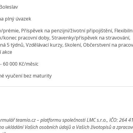
Boleslav
na plný úvazek
prémie, Příspěvek na penzijní/životní připojištění, Flexibiln
k/konec pracovní doby, Stravenky/příspěvek na stravování,
á 5 týdnů, Vzdělávací kurzy, školení, Občerstvení na pracovi
í akce
 - 60 000 Kč/měsíc
é vyučení bez maturity
rmulář teamio.cz – platformu společnosti LMC s.r.o., IČO: 264 4
ho ukládání Vašich osobních údajů a Vašich životopisů a zpraco