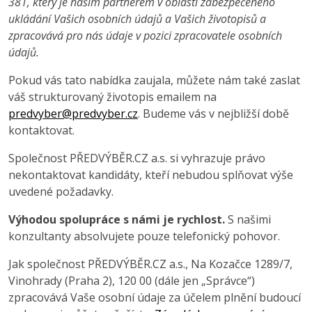
381, který je našim partnerem v oblasti zabezpečeného
ukládání Vašich osobních údajů a Vašich životopisů a
zpracovává pro nás údaje v pozici zpracovatele osobních
údajů.
Pokud vás tato nabídka zaujala, můžete nám také zaslat
váš strukturovaný životopis emailem na
predvyber@predvyber.cz
. Budeme vás v nejbližší době
kontaktovat.
Společnost PŘEDVÝBĚR.CZ a.s. si vyhrazuje právo
nekontaktovat kandidáty, kteří nebudou splňovat výše
uvedené požadavky.
Výhodou spolupráce s námi je rychlost.
S našimi
konzultanty absolvujete pouze telefonický pohovor.
Jak společnost PŘEDVÝBĚR.CZ a.s., Na Kozačce 1289/7,
Vinohrady (Praha 2), 120 00 (dále jen „Správce“)
zpracovává Vaše osobní údaje za účelem plnění budoucí