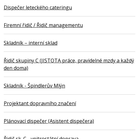
Dispečer leteckého cateringu
Firemní řidič / Řidič managementu
Skladník – interní sklad
Řidič skupiny C (JISTOTA práce, pravidelné mzdy a každý
den doma)
Skladník - Špindlerův Mlýn
Projektant dopravního značení
Plánovací dispečer (Asistent dispečera)
Řidič sk. C - vnitrostátní doprava