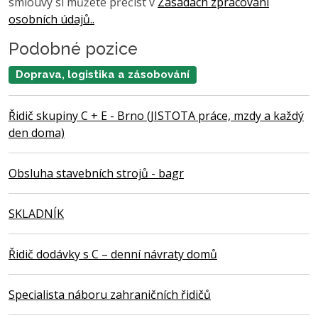
smlouvy si můžete přečíst v
Zásadách zpracování
osobních údajů..
Podobné pozice
Doprava, logistika a zásobování
Řidič skupiny C + E - Brno (JISTOTA práce, mzdy a každý
den doma)
Obsluha stavebních strojů - bagr
SKLADNÍK
Řidič dodávky s C – denní návraty domů
Specialista náboru zahraničních řidičů