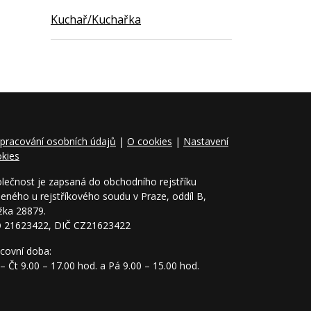
Kuchař/Kuchařka
pracování osobních údajů
|
O cookies
|
Nastavení
kies
lečnost je zapsaná do obchodního rejstříku
eného u rejstříkového soudu v Praze, oddíl B,
žka 28879.
O 21623422, DIČ CZ21623422
covní doba:
– Čt 9.00 – 17.00 hod. a Pá 9.00 – 15.00 hod.