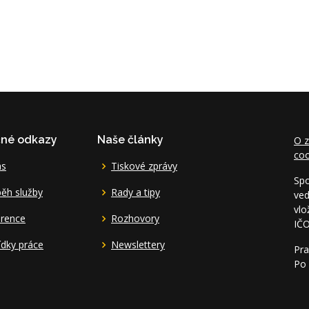
čné odkazy
Naše články
O z
coo
ás
Tiskové zprávy
Spo
ěh služby
Rady a tipy
ved
vlo
erence
Rozhovory
IČ
dky práce
Newslettery
Pra
Po 