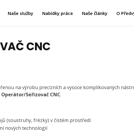
Naše služby
Nabídky práce
Naše články
O Předv
OVAČ CNC
řenou na výrobu precizních a vysoce komplikovaných nástr
i
Operátor/Seřizovač CNC
.
jů (soustruhy, frézky) v čistém prostředí
ní nových technologií