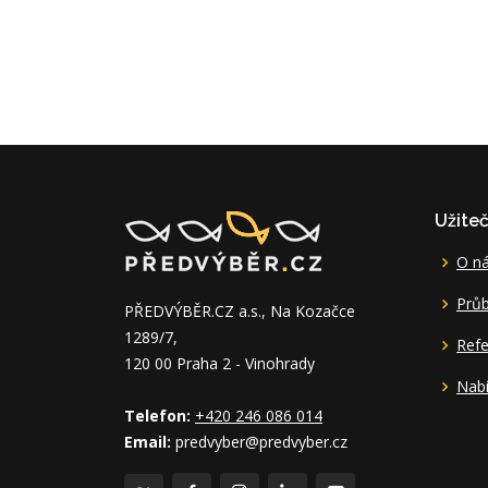
Užite
O n
Průb
PŘEDVÝBĚR.CZ a.s., Na Kozačce
1289/7,
Ref
120 00 Praha 2 - Vinohrady
Nabí
Telefon:
+420 246 086 014
Email:
predvyber@predvyber.cz