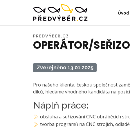
Úvod
PŘEDVÝBĚR.CZ
OPERÁTOR/SEŘIZ
Zveřejněno 13.01.2025
Pro našeho klienta, českou společnost zamě
dílců, hledáme vhodného kandidáta na pozic
Náplň práce:
obsluha a seřizování CNC obráběcích stro
tvorba programů na CNC strojích, odladě