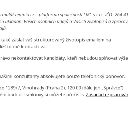
rmulář teamio.cz – platformu společnosti LMC s.r.o., IČO: 264 4
ho ukládání Vašich osobních údajů a Vašich životopisů a zpraco
ajů.
také zaslat váš strukturovaný životopis emailem na
ližší době kontaktovat.
právo nekontaktovat kandidáty, kteří nebudou splňovat výše
našimi konzultanty absolvujete pouze telefonický pohovor.
 1289/7, Vinohrady (Praha 2), 120 00 (dále jen „Správce“)
ění budoucí smlouvy si můžete přečíst v
Zásadách zpracová