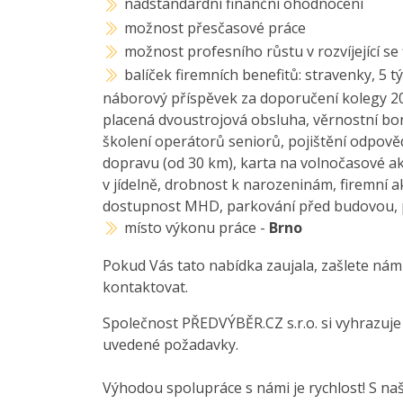
nadstandardní finanční ohodnocení
možnost přesčasové práce
možnost profesního růstu v rozvíjející se
balíček firemních benefitů: stravenky, 5 
náborový příspěvek za doporučení kolegy 20 
placená dvoustrojová obsluha, věrnostní bon
školení operátorů seniorů, pojištění odpov
dopravu (od 30 km), karta na volnočasové ak
v jídelně, drobnost k narozeninám, firemní a
dostupnost MHD, parkování před budovou, p
místo výkonu práce -
Brno
Pokud Vás tato nabídka zaujala, zašlete nám
kontaktovat.
Společnost PŘEDVÝBĚR.CZ s.r.o. si vyhrazuj
uvedené požadavky.
Výhodou spolupráce s námi je rychlost! S na