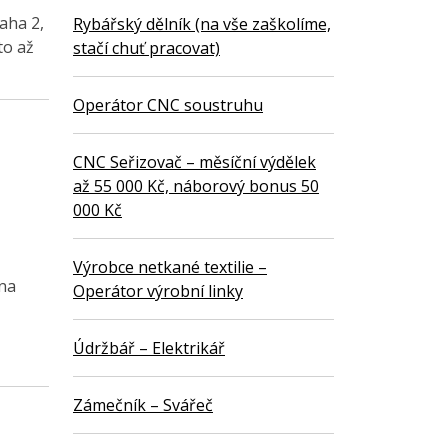
aha 2,
Rybářský dělník (na vše zaškolíme,
to až
stačí chuť pracovat)
Operátor CNC soustruhu
CNC Seřizovač – měsíční výdělek
až 55 000 Kč, náborový bonus 50
000 Kč
Výrobce netkané textilie –
 na
Operátor výrobní linky
Údržbář – Elektrikář
Zámečník – Svářeč