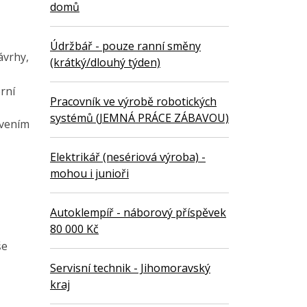
domů
Údržbář - pouze ranní směny
ávrhy,
(krátký/dlouhý týden)
rní
Pracovník ve výrobě robotických
systémů (JEMNÁ PRÁCE ZÁBAVOU)
tvením
Elektrikář (nesériová výroba) -
mohou i junioři
Autoklempíř - náborový příspěvek
80 000 Kč
še
Servisní technik - Jihomoravský
kraj