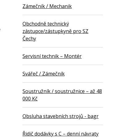
Zámečník / Mechanik
Obchodně technický
e
zástupce/zástupkyně pro SZ
Čechy
Servisní technik – Montér
Svářeč / Zámečník
Soustružník / soustružnice – až 48
000 Kč
Obsluha stavebních strojů - bagr
Řidič dodávky s C – denní návraty