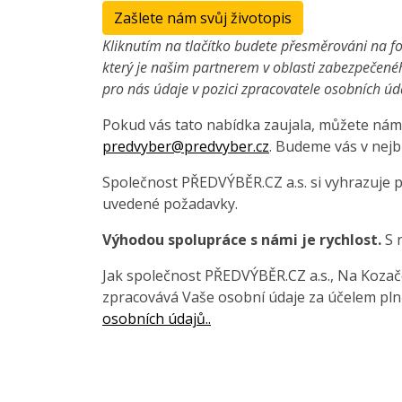
Zašlete nám svůj životopis
Kliknutím na tlačítko budete přesměrováni na fo
který je našim partnerem v oblasti zabezpečené
pro nás údaje v pozici zpracovatele osobních úd
Pokud vás tato nabídka zaujala, můžete nám 
predvyber@predvyber.cz
. Budeme vás v nejb
Společnost PŘEDVÝBĚR.CZ a.s. si vyhrazuje 
uvedené požadavky.
Výhodou spolupráce s námi je rychlost.
S 
Jak společnost PŘEDVÝBĚR.CZ a.s., Na Kozačce
zpracovává Vaše osobní údaje za účelem pln
osobních údajů..