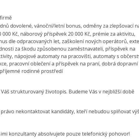
 firmě
týdnů dovolené, vánoční/letní bonus, odměny za zlepšovací n
000 Kč, náborový příspěvek 20 000 Kč, prémie za aktivitu,
us dle odpracovaných let, zaškolení nových operátorů, exte
ědnosti za škodu způsobenou zaměstnavateli, příspěvek na
tivity, nápojové automaty na pracovišti, automaty s občers
kce, pracovní oblečení a příspěvek na praní, dobrá dopravní
říjemné rodinné prostředí
 Váš strukturovaný životopis. Budeme Vás v nejbližší době
e právo nekontaktovat kandidáty, kteří nebudou splňovat vý
šimi konzultanty absolvujete pouze telefonický pohovor!