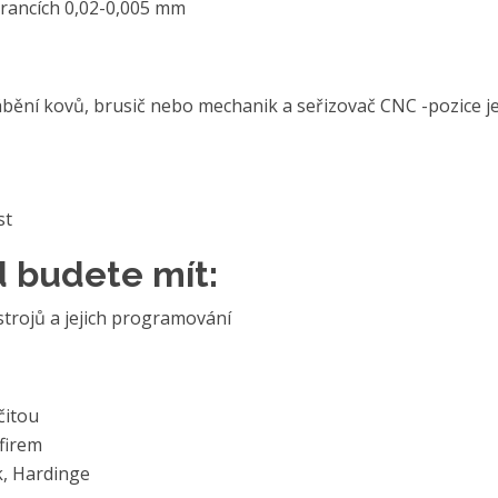
erancích 0,02-0,005 mm
ění kovů, brusič nebo mechanik a seřizovač CNC -pozice j
st
 budete mít:
strojů a jejich programování
čitou
firem
k, Hardinge