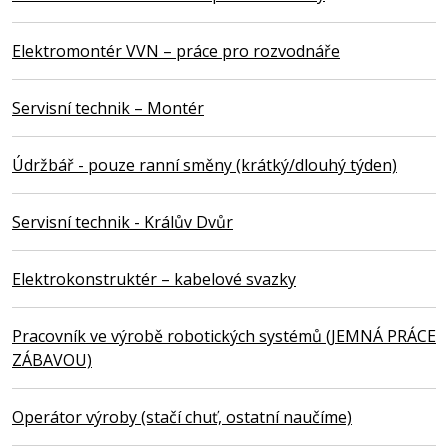
Elektromontér VVN – práce pro rozvodnáře
Servisní technik – Montér
Údržbář - pouze ranní směny (krátký/dlouhý týden)
Servisní technik - Králův Dvůr
Elektrokonstruktér – kabelové svazky
Pracovník ve výrobě robotických systémů (JEMNÁ PRÁCE
ZÁBAVOU)
Operátor výroby (stačí chuť, ostatní naučíme)