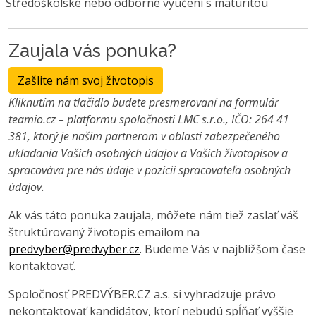
Středoškolské nebo odborné vyučení s maturitou
Zaujala vás ponuka?
Zašlite nám svoj životopis
Kliknutím na tlačidlo budete presmerovaní na formulár
teamio.cz – platformu spoločnosti LMC s.r.o., IČO: 264 41
381, ktorý je našim partnerom v oblasti zabezpečeného
ukladania Vašich osobných údajov a Vašich životopisov a
spracováva pre nás údaje v pozícii spracovateľa osobných
údajov.
Ak vás táto ponuka zaujala, môžete nám tiež zaslať váš
štruktúrovaný životopis emailom na
predvyber@predvyber.cz
. Budeme Vás v najbližšom čase
kontaktovať.
Spoločnosť PREDVÝBER.CZ a.s. si vyhradzuje právo
nekontaktovať kandidátov, ktorí nebudú spĺňať vyššie