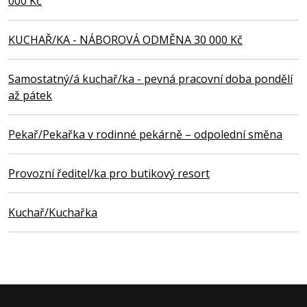
000 Kč
KUCHAŘ/KA - NÁBOROVÁ ODMĚNA 30 000 Kč
Samostatný/á kuchař/ka - pevná pracovní doba pondělí
až pátek
Pekař/Pekařka v rodinné pekárně – odpolední směna
Provozní ředitel/ka pro butikový resort
Kuchař/Kuchařka