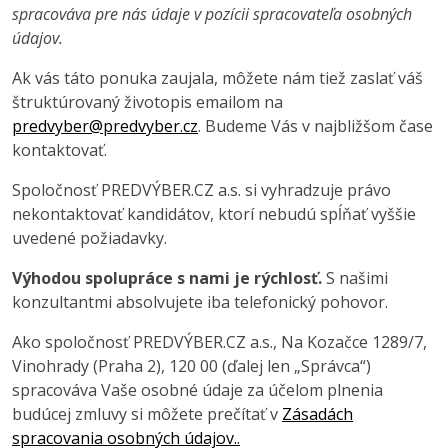
spracováva pre nás údaje v pozícii spracovateľa osobných
údajov.
Ak vás táto ponuka zaujala, môžete nám tiež zaslať váš
štruktúrovaný životopis emailom na
predvyber@predvyber.cz
. Budeme Vás v najbližšom čase
kontaktovať.
Spoločnosť PREDVÝBER.CZ a.s. si vyhradzuje právo
nekontaktovať kandidátov, ktorí nebudú spĺňať vyššie
uvedené požiadavky.
Výhodou spolupráce s nami je rýchlosť.
S našimi
konzultantmi absolvujete iba telefonický pohovor.
Ako spoločnosť PREDVÝBER.CZ a.s., Na Kozačce 1289/7,
Vinohrady (Praha 2), 120 00 (ďalej len „Správca“)
spracováva Vaše osobné údaje za účelom plnenia
budúcej zmluvy si môžete prečítať v
Zásadách
spracovania osobných údajov..