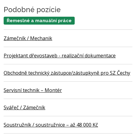
Podobné pozície
Řemeslné a manuální práce
Zámečník / Mechanik
Projektant dřevostaveb - realizační dokumentace
Obchodně technický zástupce/zástupkyně pro SZ Čechy
Servisní technik – Montér
Svářeč / Zámečník
Soustružník / soustružnice – až 48 000 Kč