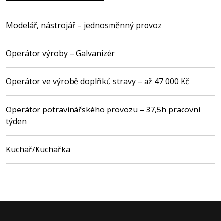
Modelář, nástrojář – jednosměnný provoz
Operátor výroby – Galvanizér
Operátor ve výrobě doplňků stravy – až 47 000 Kč
Operátor potravinářského provozu – 37,5h pracovní
týden
Kuchař/Kuchařka