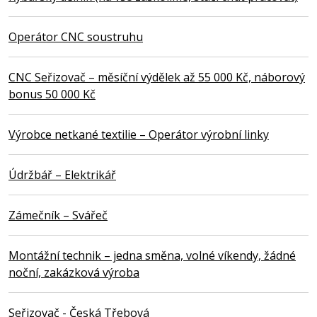
Operátor CNC soustruhu
CNC Seřizovač – měsíční výdělek až 55 000 Kč, náborový
bonus 50 000 Kč
Výrobce netkané textilie – Operátor výrobní linky
Údržbář – Elektrikář
Zámečník – Svářeč
Montážní technik – jedna směna, volné víkendy, žádné
noční, zakázková výroba
Seřizovač - Česká Třebová