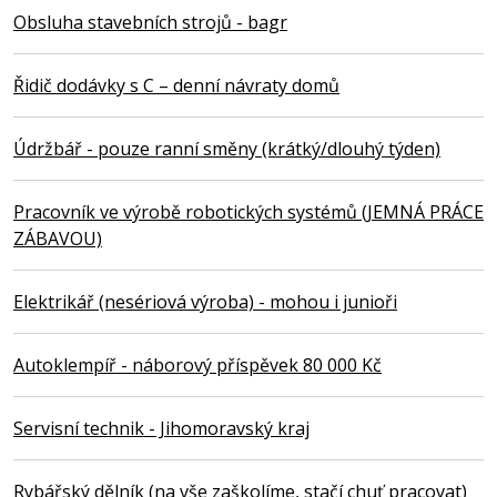
Obsluha stavebních strojů - bagr
Řidič dodávky s C – denní návraty domů
Údržbář - pouze ranní směny (krátký/dlouhý týden)
Pracovník ve výrobě robotických systémů (JEMNÁ PRÁCE
ZÁBAVOU)
Elektrikář (nesériová výroba) - mohou i junioři
Autoklempíř - náborový příspěvek 80 000 Kč
Servisní technik - Jihomoravský kraj
Rybářský dělník (na vše zaškolíme, stačí chuť pracovat)