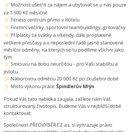
Možnost ušetřit za nájem a ubytovat se u nás pouze
za 1 500 Kč měsíčně
Fitness centrum přímo v hotelu
Firemní večírky, sportovní teambuildingy, grilovačky
Příplatky za svátky a víkendy, dále proplacené
veškeré přesčasy a v neposlední řadě jasně stanovené
měsíční odměny, na kterých se tu podílíme všichni jako
tým
Smlouvu na dobu neurčitou - pro Vaši stabilitu a
jistotu
Náborovou odměnu 20 000 Kč po zkušební době
Místo výkonu práce:
Špindlerův Mlýn
Pokud Vás tato nabídka zaujala, zašlete nám Váš
strukturovaný životopis. Budeme Vás v nejbližší době
kontaktovat.
Společnost PŘEDVÝBĚR.CZ a.s. si vyhrazuje právo
nekontaktovat kandidáty, kteří nebudou splňovat výše