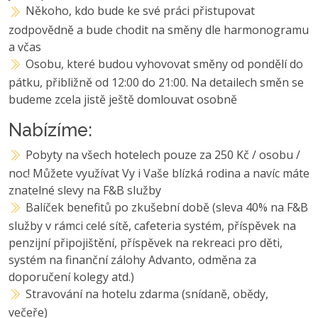
Někoho, kdo bude ke své práci přistupovat
zodpovědně a bude chodit na směny dle harmonogramu
a včas
Osobu, které budou vyhovovat směny od pondělí do
pátku, přibližně od 12:00 do 21:00. Na detailech směn se
budeme zcela jistě ještě domlouvat osobně
Nabízíme:
Pobyty na všech hotelech pouze za 250 Kč / osobu /
noc! Můžete využívat Vy i Vaše blízká rodina a navíc máte
znatelné slevy na F&B služby
Balíček benefitů po zkušební době (sleva 40% na F&B
služby v rámci celé sítě, cafeteria systém, příspěvek na
penzijní připojištění, příspěvek na rekreaci pro děti,
systém na finanční zálohy Advanto, odměna za
doporučení kolegy atd.)
Stravování na hotelu zdarma (snídaně, obědy,
večeře)