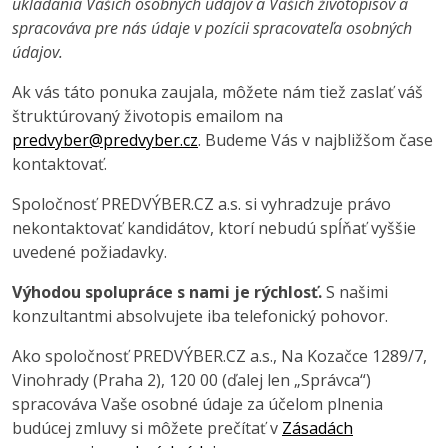
ukladania Vašich osobných údajov a Vašich životopisov a
spracováva pre nás údaje v pozícii spracovateľa osobných
údajov.
Ak vás táto ponuka zaujala, môžete nám tiež zaslať váš
štruktúrovaný životopis emailom na
predvyber@predvyber.cz
. Budeme Vás v najbližšom čase
kontaktovať.
Spoločnosť PREDVÝBER.CZ a.s. si vyhradzuje právo
nekontaktovať kandidátov, ktorí nebudú spĺňať vyššie
uvedené požiadavky.
Výhodou spolupráce s nami je rýchlosť.
S našimi
konzultantmi absolvujete iba telefonický pohovor.
Ako spoločnosť PREDVÝBER.CZ a.s., Na Kozačce 1289/7,
Vinohrady (Praha 2), 120 00 (ďalej len „Správca“)
spracováva Vaše osobné údaje za účelom plnenia
budúcej zmluvy si môžete prečítať v
Zásadách