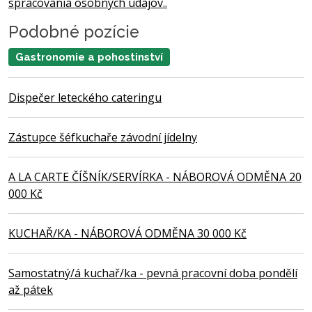
spracovania osobných údajov..
Podobné pozície
Gastronomie a pohostinství
Dispečer leteckého cateringu
Zástupce šéfkuchaře závodní jídelny
A LA CARTE ČÍŠNÍK/SERVÍRKA - NÁBOROVÁ ODMĚNA 20
000 Kč
KUCHAŘ/KA - NÁBOROVÁ ODMĚNA 30 000 Kč
Samostatný/á kuchař/ka - pevná pracovní doba pondělí
až pátek