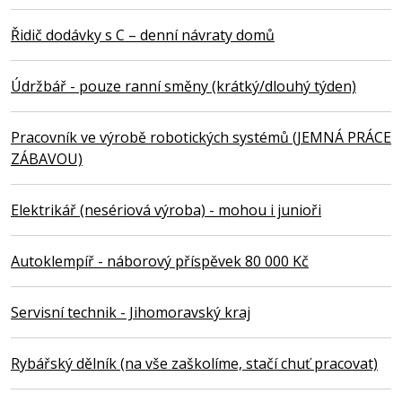
Řidič dodávky s C – denní návraty domů
Údržbář - pouze ranní směny (krátký/dlouhý týden)
Pracovník ve výrobě robotických systémů (JEMNÁ PRÁCE
ZÁBAVOU)
Elektrikář (nesériová výroba) - mohou i junioři
Autoklempíř - náborový příspěvek 80 000 Kč
Servisní technik - Jihomoravský kraj
Rybářský dělník (na vše zaškolíme, stačí chuť pracovat)