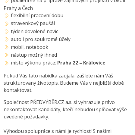
podílení se na přípravě zajímavých projektů v okolí
Prahy a Čech
flexibilní pracovní dobu
stravenkový paušál
týden dovolené navíc
auto i pro soukromé účely
mobil, notebook
nástup možný ihned
místo výkonu práce:
Praha 22 – Královice
Pokud Vás tato nabídka zaujala, zašlete nám Váš
strukturovaný životopis. Budeme Vás v nejbližší době
kontaktovat.
Společnost PŘEDVÝBĚR.CZ a.s. si vyhrazuje právo
nekontaktovat kandidáty, kteří nebudou splňovat výše
uvedené požadavky.
Výhodou spolupráce s námi je rychlost! S našimi