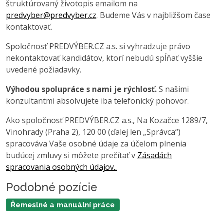
štruktúrovaný životopis emailom na
predvyber@predvyber.cz
. Budeme Vás v najbližšom čase
kontaktovať.
Spoločnosť PREDVÝBER.CZ a.s. si vyhradzuje právo
nekontaktovať kandidátov, ktorí nebudú spĺňať vyššie
uvedené požiadavky.
Výhodou spolupráce s nami je rýchlosť.
S našimi
konzultantmi absolvujete iba telefonický pohovor.
Ako spoločnosť PREDVÝBER.CZ a.s., Na Kozačce 1289/7,
Vinohrady (Praha 2), 120 00 (ďalej len „Správca“)
spracováva Vaše osobné údaje za účelom plnenia
budúcej zmluvy si môžete prečítať v
Zásadách
spracovania osobných údajov..
Podobné pozície
Řemeslné a manuální práce