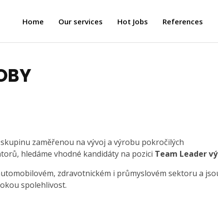
Home
Our services
Hot Jobs
References
OBY
u skupinu zaměřenou na vývoj a výrobu pokročilých
átorů, hledáme vhodné kandidáty na pozici
Team Leader vý
 automobilovém, zdravotnickém i průmyslovém sektoru a jso
okou spolehlivost.