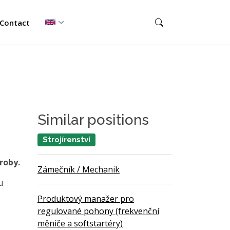
Contact
Similar positions
Strojírenství
roby.
Zámečník / Mechanik
u
Produktový manažer pro
regulované pohony (frekvenční
měniče a softstartéry)