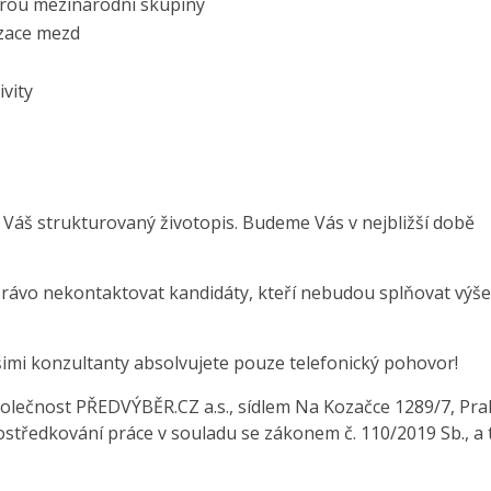
rou mezinárodní skupiny
izace mezd
vity
 Váš strukturovaný životopis. Budeme Vás v nejbližší době
právo nekontaktovat kandidáty, kteří nebudou splňovat výše
šimi konzultanty absolvujete pouze telefonický pohovor!
olečnost PŘEDVÝBĚR.CZ a.s., sídlem Na Kozačce 1289/7, Pra
středkování práce v souladu se zákonem č. 110/2019 Sb., a 