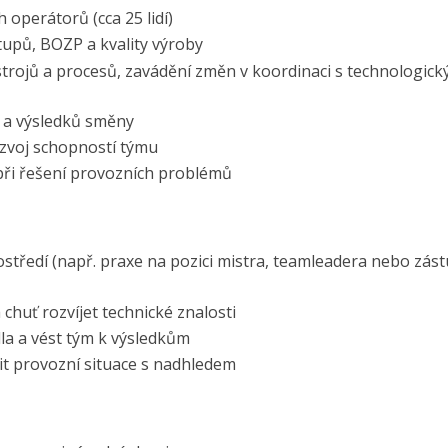
operátorů (cca 25 lidí)
upů, BOZP a kvality výroby
trojů a procesů, zavádění změn v koordinaci s technologic
 a výsledků směny
zvoj schopností týmu
při řešení provozních problémů
ostředí (např. praxe na pozici mistra, teamleadera nebo zás
 chuť rozvíjet technické znalosti
la a vést tým k výsledkům
t provozní situace s nadhledem