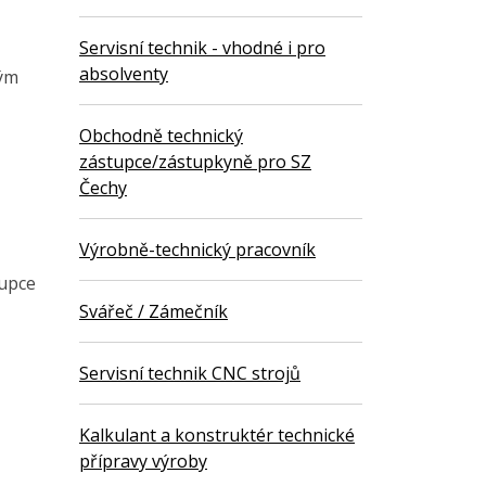
Servisní technik - vhodné i pro
absolventy
kým
Obchodně technický
zástupce/zástupkyně pro SZ
Čechy
Výrobně-technický pracovník
tupce
Svářeč / Zámečník
Servisní technik CNC strojů
Kalkulant a konstruktér technické
přípravy výroby