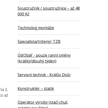
Soustružník / soustružnice – až 48
000 Kč
Technolog montáže
Specialista/Inženýr TZB
Údržbář - pouze ranní směny
(krátký/dlouhý týden)
Servisní technik - Králův Dvůr
Konstruktér – statik
ha 2,
to až
Operátor výroby (stačí chuť,