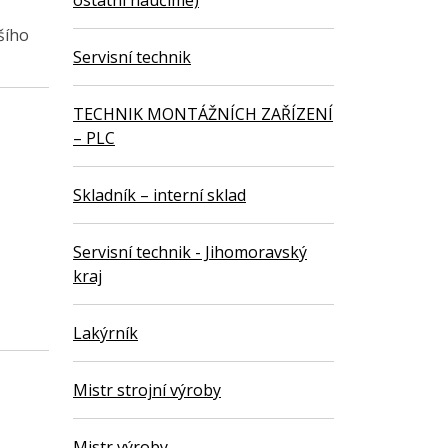
ostatní naučíme)
šího
Servisní technik
TECHNIK MONTÁŽNÍCH ZAŘÍZENÍ
– PLC
Skladník – interní sklad
Servisní technik - Jihomoravský
kraj
Lakýrník
Mistr strojní výroby
Mistr výroby