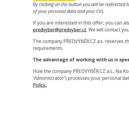
By clicking on the button you will be redirected t
of your personal data and your CVs.
If you are interested in this offer, you can 
predvyber@predvyber.cz
. We will contact you
The company PŘEDVÝBĚR.CZ a.s. reserves the
requirements.
The advantage of working with us is spe
How the company PŘEDVÝBĚR.CZ a.s., Na Koza
'Administrator') processes your personal data
Policy..