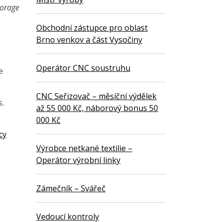
torage
Obchodní zástupce pro oblast
Brno venkov a část Vysočiny
Operátor CNC soustruhu
e
CNC Seřizovač – měsíční výdělek
s.
až 55 000 Kč, náborový bonus 50
000 Kč
cy
Výrobce netkané textilie –
Operátor výrobní linky
Zámečník – Svářeč
Vedoucí kontroly