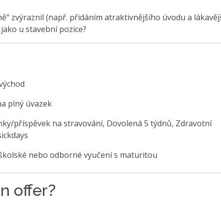
ně“ zvýraznil (např. přidáním atraktivnějšího úvodu a lákavěj
 jako u stavební pozice?
východ
na plný úvazek
nky/příspěvek na stravování, Dovolená 5 týdnů, Zdravotní
sickdays
školské nebo odborné vyučení s maturitou
n offer?