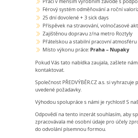
Práci v menším výrobním závodě s podpo
Férový systém odměňování a roční valor
25 dní dovolené + 3 sick days
Příspěvek na stravování, volnočasové akti
Zajištěnou dopravu z/na metro Roztyly
Přátelskou a stabilní pracovní atmosféru
Místo výkonu práce:
Praha – Nupaky
Pokud Vás tato nabídka zaujala, zašlete nám
kontaktovat.
Společnost PŘEDVÝBĚR.CZ a.s. si vyhrazuje 
uvedené požadavky.
Výhodou spolupráce s námi je rychlost! S na
Odpovědí na tento inzerát souhlasím, aby sp
zpracovávala mé osobní údaje pro účely zpro
do odvolání písemnou formou.