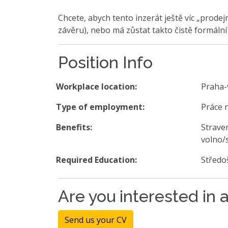
Chcete, abych tento inzerát ještě víc „prodej
závěru), nebo má zůstat takto čistě formální
Position Info
Workplace location:
Praha-
Type of employment:
Práce 
Benefits:
Strave
volno/
Required Education:
Středo
Are you interested in a
Send us your CV