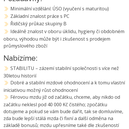
Minimální vzdělání: ÚSO (vyučení s maturitou)
Základní znalost práce s PC
Řidičský průkaz skupiny B
Ideálně znalost v oboru úklidu, hygieny či obdobném
oboru, výhodou může být i zkušenost s prodejem
průmyslového zboží
Nabízíme:
STABILITU – zázemí stabilní společnosti s více než
30letou historií
Dobré a stabilní mzdové ohodnocení a k tomu vlastní
iniciativou možný růst ohodnocení
Férovou mzdu již od začátku, chceme, aby nikdo od
začátku neklesl pod 40 000 Kč čistého; zpočátku
dotujeme a pokud se vám bude dařit, tak se domluvíme,
zda bude lepší stálá mzda či fixní a další odměna na
základě bonusů; mzdu upřesníme také dle zkušeností