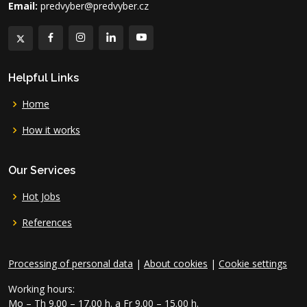
Email:
predvyber@predvyber.cz
Helpful Links
Home
How it works
Our Services
Hot Jobs
References
Processing of personal data
|
About cookies
|
Cookie settings
Working hours:
Mo – Th 9.00 – 17.00 h. a Fr 9.00 – 15.00 h.