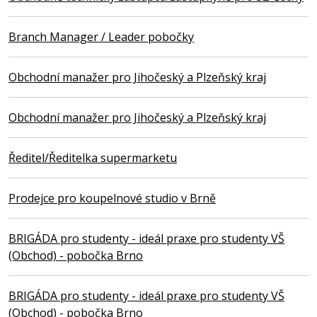
Branch Manager / Leader pobočky
Obchodní manažer pro Jihočeský a Plzeňský kraj
Obchodní manažer pro Jihočeský a Plzeňský kraj
Ředitel/Ředitelka supermarketu
Prodejce pro koupelnové studio v Brně
BRIGÁDA pro studenty - ideál praxe pro studenty VŠ
(Obchod) - pobočka Brno
BRIGÁDA pro studenty - ideál praxe pro studenty VŠ
(Obchod) - pobočka Brno