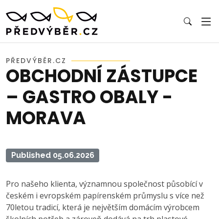
PŘEDVÝBĚR.CZ
OBCHODNÍ ZÁSTUPCE
– GASTRO OBALY -
MORAVA
Published 05.06.2026
Pro našeho klienta, významnou společnost působící v
českém i evropském papírenském průmyslu s více než
70letou tradicí, která je největším domácím výrobcem
školních potřeb a zároveň dodává na trh plastové