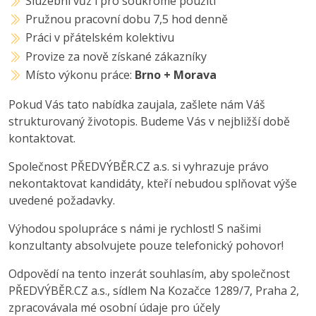
Služební vůz i pro soukromé použití
Pružnou pracovní dobu 7,5 hod denně
Práci v přátelském kolektivu
Provize za nově získané zákazníky
Místo výkonu práce:
Brno + Morava
Pokud Vás tato nabídka zaujala, zašlete nám Váš
strukturovaný životopis. Budeme Vás v nejbližší době
kontaktovat.
Společnost PŘEDVÝBĚR.CZ a.s. si vyhrazuje právo
nekontaktovat kandidáty, kteří nebudou splňovat výše
uvedené požadavky.
Výhodou spolupráce s námi je rychlost! S našimi
konzultanty absolvujete pouze telefonický pohovor!
Odpovědí na tento inzerát souhlasím, aby společnost
PŘEDVÝBĚR.CZ a.s., sídlem Na Kozačce 1289/7, Praha 2,
zpracovávala mé osobní údaje pro účely