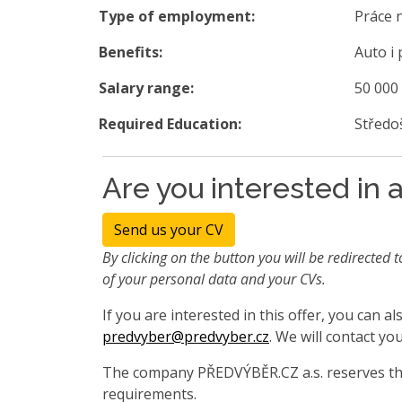
Type of employment:
Práce 
Benefits:
Auto i
Salary range:
50 000
Required Education:
Středo
Are you interested in a
Send us your CV
By clicking on the button you will be redirected t
of your personal data and your CVs.
If you are interested in this offer, you can 
predvyber@predvyber.cz
. We will contact you
The company PŘEDVÝBĚR.CZ a.s. reserves the
requirements.