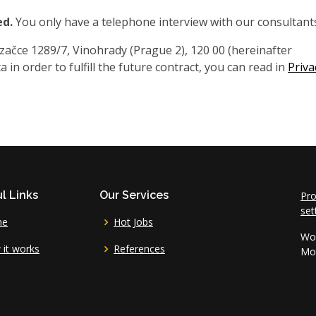
ed.
You only have a telephone interview with our consultant
čce 1289/7, Vinohrady (Prague 2), 120 00 (hereinafter
 in order to fulfill the future contract, you can read in
Priva
l Links
Our Services
Pro
set
me
Hot Jobs
Wor
it works
References
Mo 