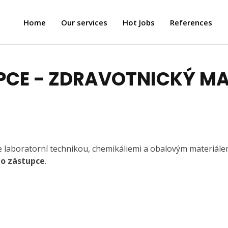
Home
Our services
Hot Jobs
References
CE - ZDRAVOTNICKÝ MA
 se laboratorní technikou, chemikáliemi a obalovým materiál
o zástupce
.