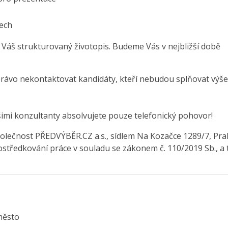
nech
 Váš strukturovaný životopis. Budeme Vás v nejbližší době
právo nekontaktovat kandidáty, kteří nebudou splňovat výše
šimi konzultanty absolvujete pouze telefonický pohovor!
olečnost PŘEDVÝBĚR.CZ a.s., sídlem Na Kozačce 1289/7, Pra
středkování práce v souladu se zákonem č. 110/2019 Sb., a 
město