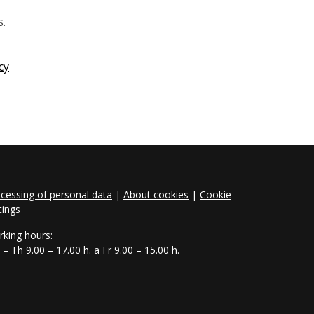
s.
cy
cessing of personal data
|
About cookies
|
Cookie
tings
king hours:
– Th 9.00 – 17.00 h. a Fr 9.00 – 15.00 h.