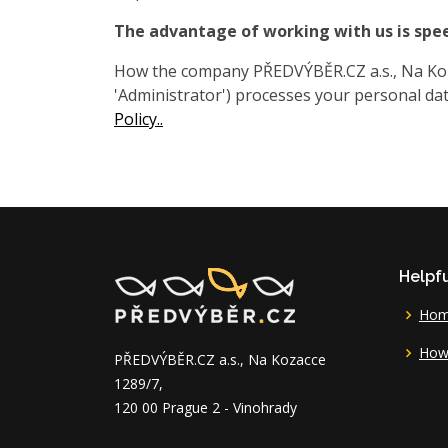
The advantage of working with us is spe
How the company PŘEDVÝBĚR.CZ a.s., Na Koza
'Administrator') processes your personal data
Policy..
Helpfu
Ho
How 
PŘEDVÝBĚR.CZ a.s., Na Kozacce
1289/7,
120 00 Prague 2 - Vinohrady