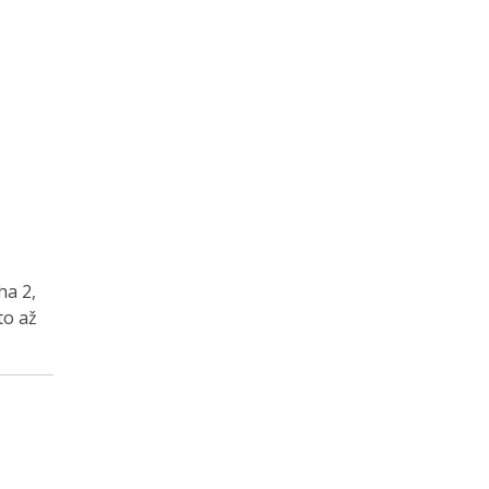
ha 2,
to až