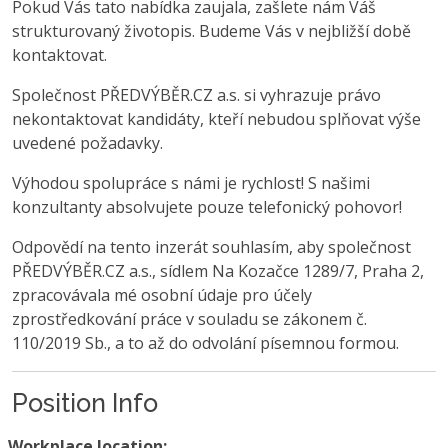
Pokud Vás tato nabídka zaujala, zašlete nám Váš
strukturovaný životopis. Budeme Vás v nejbližší době
kontaktovat.
Společnost PŘEDVÝBĚR.CZ a.s. si vyhrazuje právo
nekontaktovat kandidáty, kteří nebudou splňovat výše
uvedené požadavky.
Výhodou spolupráce s námi je rychlost! S našimi
konzultanty absolvujete pouze telefonický pohovor!
Odpovědí na tento inzerát souhlasím, aby společnost
PŘEDVÝBĚR.CZ a.s., sídlem Na Kozačce 1289/7, Praha 2,
zpracovávala mé osobní údaje pro účely
zprostředkování práce v souladu se zákonem č.
110/2019 Sb., a to až do odvolání písemnou formou.
Position Info
Workplace location: