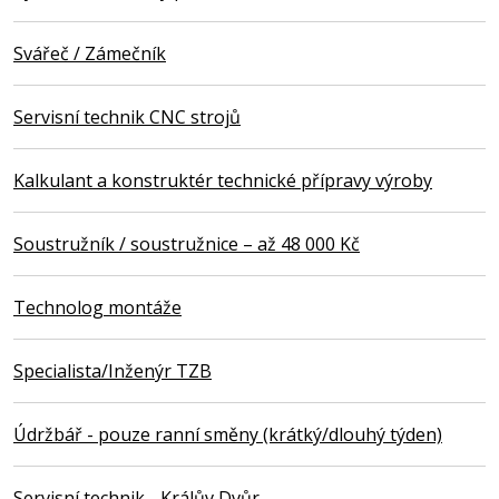
Svářeč / Zámečník
Servisní technik CNC strojů
Kalkulant a konstruktér technické přípravy výroby
Soustružník / soustružnice – až 48 000 Kč
Technolog montáže
Specialista/Inženýr TZB
Údržbář - pouze ranní směny (krátký/dlouhý týden)
Servisní technik - Králův Dvůr