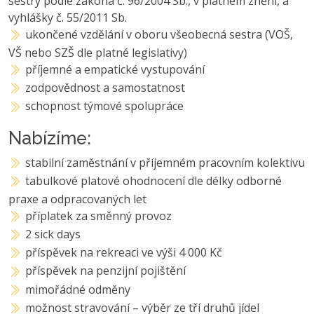
sestry podle zákona č. 96/2004 Sb., v platném znění, a
vyhlášky č. 55/2011 Sb.
ukončené vzdělání v oboru všeobecná sestra (VOŠ,
VŠ nebo SZŠ dle platné legislativy)
příjemné a empatické vystupování
zodpovědnost a samostatnost
schopnost týmové spolupráce
Nabízíme:
stabilní zaměstnání v příjemném pracovním kolektivu
tabulkové platové ohodnocení dle délky odborné
praxe a odpracovaných let
příplatek za směnný provoz
2 sick days
příspěvek na rekreaci ve výši 4 000 Kč
příspěvek na penzijní pojištění
mimořádné odměny
možnost stravování – výběr ze tří druhů jídel