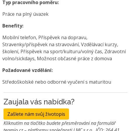
Typ pracovního poměru:
Práce na plný úvazek
Benefity:
Mobilní telefon, Příspěvek na dopravu,
Stravenky/příspěvek na stravování, Vzdělávací kurzy,
školení, Příspěvek na sport/kulturu/volný čas, Zdravotní
volno/sickdays, Možnost občasné práce z domova
Požadované vzdělání:
Středoškolské nebo odborné vyučení s maturitou
Zaujala vás nabídka?
Zašlete nám svůj životopis
Kliknutím na tlačítko budete přesměrováni na formulář
teamio.cz – platformu společnosti LMC s.r.o., IČO: 264 41