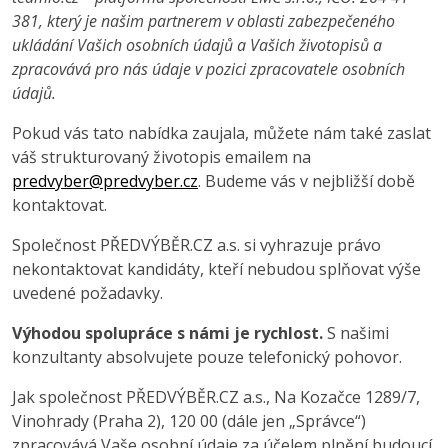
381, který je našim partnerem v oblasti zabezpečeného
ukládání Vašich osobních údajů a Vašich životopisů a
zpracovává pro nás údaje v pozici zpracovatele osobních
údajů.
Pokud vás tato nabídka zaujala, můžete nám také zaslat
váš strukturovaný životopis emailem na
predvyber@predvyber.cz
. Budeme vás v nejbližší době
kontaktovat.
Společnost PŘEDVÝBĚR.CZ a.s. si vyhrazuje právo
nekontaktovat kandidáty, kteří nebudou splňovat výše
uvedené požadavky.
Výhodou spolupráce s námi je rychlost.
S našimi
konzultanty absolvujete pouze telefonický pohovor.
Jak společnost PŘEDVÝBĚR.CZ a.s., Na Kozačce 1289/7,
Vinohrady (Praha 2), 120 00 (dále jen „Správce“)
zpracovává Vaše osobní údaje za účelem plnění budoucí