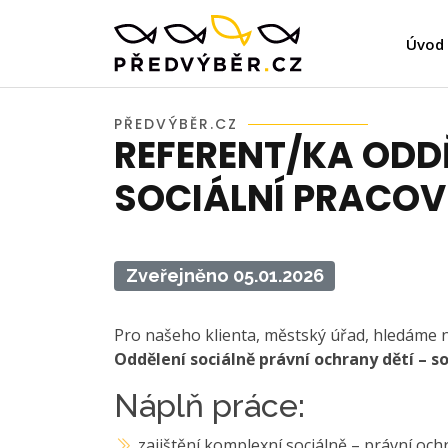
Úvod
PŘEDVÝBĚR.CZ
REFERENT/KA ODDĚ
SOCIÁLNÍ PRACOV
Zveřejněno 05.01.2026
Pro našeho klienta, městský úřad, hledáme
Oddělení sociálně právní ochrany dětí – s
Náplň práce:
zajištění komplexní sociálně – právní ochr