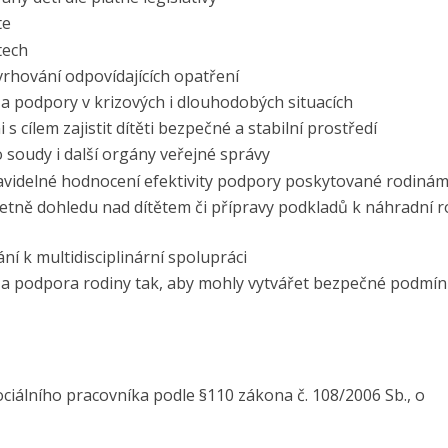
te
tech
rhování odpovídajících opatření
a podpory v krizových i dlouhodobých situacích
s cílem zajistit dítěti bezpečné a stabilní prostředí
soudy i další orgány veřejné správy
ravidelné hodnocení efektivity podpory poskytované rodiná
včetně dohledu nad dítětem či přípravy podkladů k náhradní 
í k multidisciplinární spolupráci
 a podpora rodiny tak, aby mohly vytvářet bezpečné podmín
ciálního pracovníka podle §110 zákona č. 108/2006 Sb., o