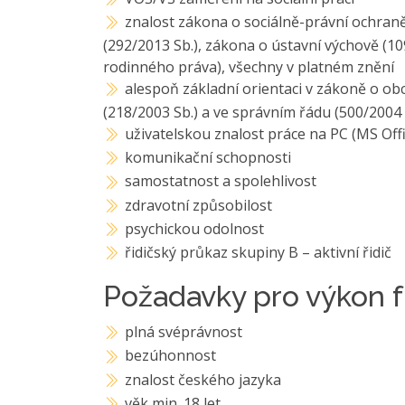
znalost zákona o sociálně-právní ochraně 
(292/2013 Sb.), zákona o ústavní výchově (1
rodinného práva), všechny v platném znění
alespoň základní orientaci v zákoně o obc
(218/2003 Sb.) a ve správním řádu (500/2004 
uživatelskou znalost práce na PC (MS Offi
komunikační schopnosti
samostatnost a spolehlivost
zdravotní způsobilost
psychickou odolnost
řidičský průkaz skupiny B – aktivní řidič
Požadavky pro výkon f
plná svéprávnost
bezúhonnost
znalost českého jazyka
věk min. 18 let