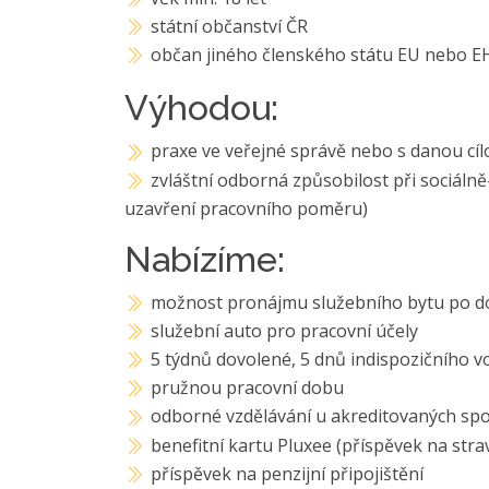
státní občanství ČR
občan jiného členského státu EU nebo EH
Výhodou:
praxe ve veřejné správě nebo s danou cí
zvláštní odborná způsobilost při sociáln
uzavření pracovního poměru)
Nabízíme:
možnost pronájmu služebního bytu po d
služební auto pro pracovní účely
5 týdnů dovolené, 5 dnů indispozičního v
pružnou pracovní dobu
odborné vzdělávání u akreditovaných spol
benefitní kartu Pluxee (příspěvek na strav
příspěvek na penzijní připojištění