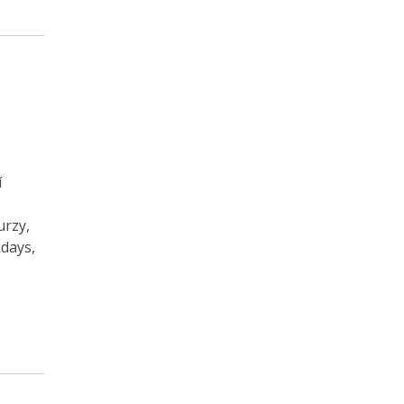
í
urzy,
kdays,