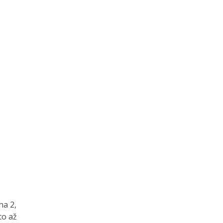
ha 2,
to až