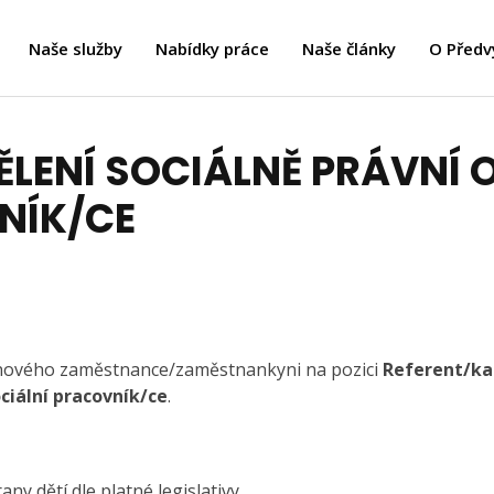
Naše služby
Nabídky práce
Naše články
O Předv
LENÍ SOCIÁLNĚ PRÁVNÍ 
NÍK/CE
 nového zaměstnance/zaměstnankyni na pozici
Referent/ka
ociální pracovník/ce
.
any dětí dle platné legislativy