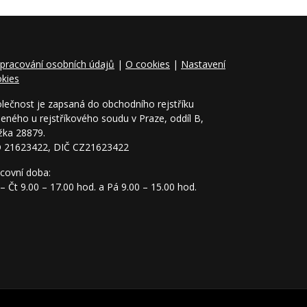
pracování osobních údajů
|
O cookies
|
Nastavení
kies
lečnost je zapsaná do obchodního rejstříku
eného u rejstříkového soudu v Praze, oddíl B,
žka 28879.
O 21623422, DIČ CZ21623422
covní doba:
– Čt 9.00 – 17.00 hod. a Pá 9.00 – 15.00 hod.