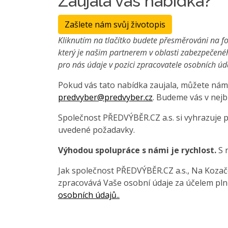
Zaujala vás nabídka?
Zašlete nám svůj životopis
Kliknutím na tlačítko budete přesměrováni na fo
který je našim partnerem v oblasti zabezpečené
pro nás údaje v pozici zpracovatele osobních úd
Pokud vás tato nabídka zaujala, můžete nám 
predvyber@predvyber.cz
. Budeme vás v nejb
Společnost PŘEDVÝBĚR.CZ a.s. si vyhrazuje 
uvedené požadavky.
Výhodou spolupráce s námi je rychlost.
S 
Jak společnost PŘEDVÝBĚR.CZ a.s., Na Kozačce
zpracovává Vaše osobní údaje za účelem pln
osobních údajů..