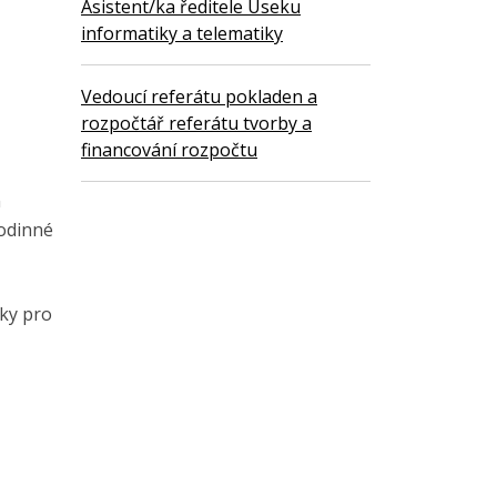
Asistent/ka ředitele Úseku
informatiky a telematiky
Vedoucí referátu pokladen a
rozpočtář referátu tvorby a
financování rozpočtu
m
rodinné
ky pro