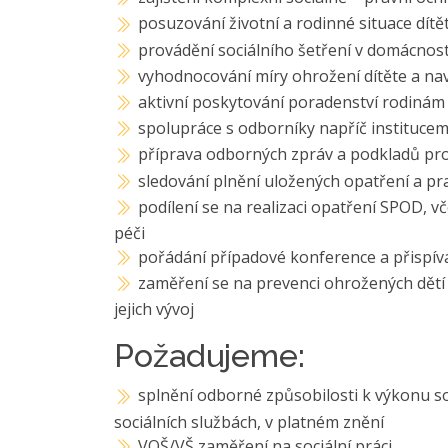
posuzování životní a rodinné situace dítě
provádění sociálního šetření v domácnos
vyhodnocování míry ohrožení dítěte a nav
aktivní poskytování poradenství rodinám 
spolupráce s odborníky napříč institucemi 
příprava odborných zpráv a podkladů pro 
sledování plnění uložených opatření a p
podílení se na realizaci opatření SPOD, 
péči
pořádání případové konference a přispíván
zaměření se na prevenci ohrožených dětí
jejich vývoj
Požadujeme:
splnění odborné způsobilosti k výkonu so
sociálních službách, v platném znění
VOŠ/VŠ zaměření na sociální práci