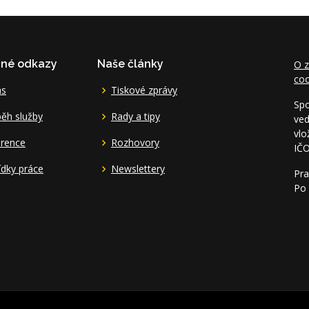
čné odkazy
Naše články
O z
coo
ás
Tiskové zprávy
Spo
ěh služby
Rady a tipy
ved
vlo
erence
Rozhovory
IČ
dky práce
Newslettery
Pra
Po 