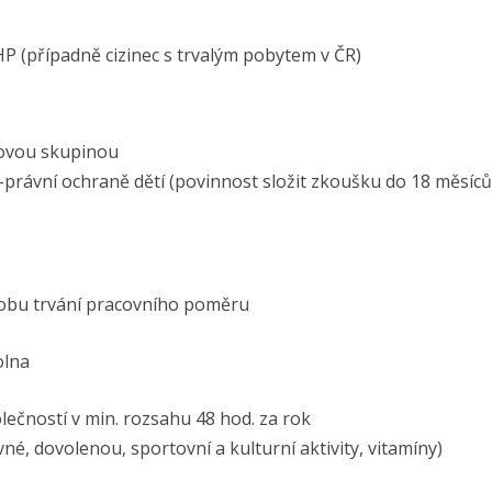
P (případně cizinec s trvalým pobytem v ČR)
lovou skupinou
ě-právní ochraně dětí (povinnost složit zkoušku do 18 měsíc
obu trvání pracovního poměru
olna
ečností v min. rozsahu 48 hod. za rok
né, dovolenou, sportovní a kulturní aktivity, vitamíny)