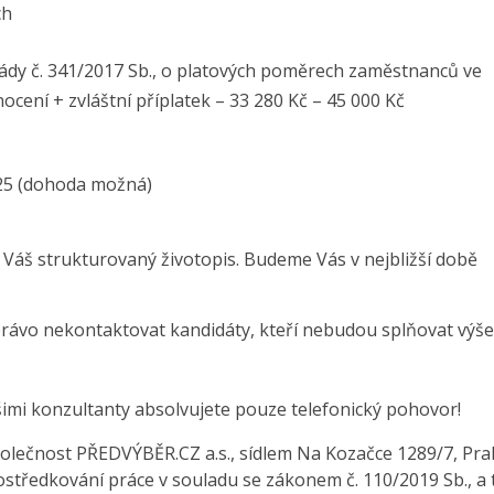
ch
vlády č. 341/2017 Sb., o platových poměrech zaměstnanců ve
cení + zvláštní příplatek – 33 280 Kč – 45 000 Kč
25 (dohoda možná)
 Váš strukturovaný životopis. Budeme Vás v nejbližší době
právo nekontaktovat kandidáty, kteří nebudou splňovat výše
šimi konzultanty absolvujete pouze telefonický pohovor!
olečnost PŘEDVÝBĚR.CZ a.s., sídlem Na Kozačce 1289/7, Pra
středkování práce v souladu se zákonem č. 110/2019 Sb., a 