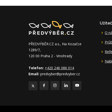
Užite
O n
Průb
PŘEDVÝBĚR.CZ a.s., Na Kozačce
1289/7,
Ref
120 00 Praha 2 - Vinohrady
Nabí
Telefon:
+420 246 086 014
Email:
predvyber@predvyber.cz