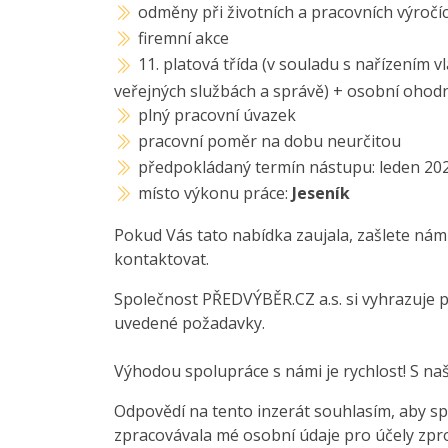
odměny při životních a pracovních výročí
firemní akce
11. platová třída (v souladu s nařízením 
veřejných službách a správě) + osobní ohodno
plný pracovní úvazek
pracovní poměr na dobu neurčitou
předpokládaný termín nástupu: leden 20
místo výkonu práce:
Jeseník
Pokud Vás tato nabídka zaujala, zašlete nám
kontaktovat.
Společnost PŘEDVÝBĚR.CZ a.s. si vyhrazuje 
uvedené požadavky.
Výhodou spolupráce s námi je rychlost! S na
Odpovědí na tento inzerát souhlasím, aby sp
zpracovávala mé osobní údaje pro účely zpro