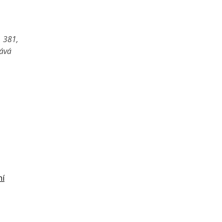
1 381,
vává
ní