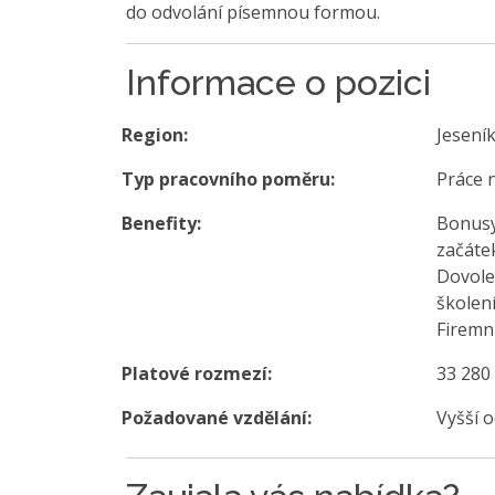
do odvolání písemnou formou.
Informace o pozici
Region:
Jesení
Typ pracovního poměru:
Práce 
Benefity:
Bonusy/
začáte
Dovole
školení
Firemn
Platové rozmezí:
33 280
Požadované vzdělání:
Vyšší 