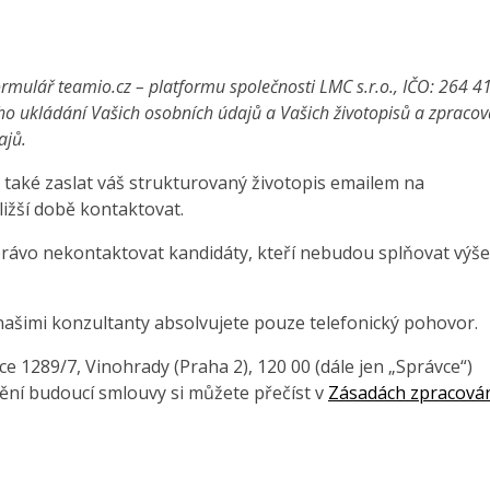
rmulář teamio.cz – platformu společnosti LMC s.r.o., IČO: 264 4
ho ukládání Vašich osobních údajů a Vašich životopisů a zpraco
ajů.
také zaslat váš strukturovaný životopis emailem na
ližší době kontaktovat.
právo nekontaktovat kandidáty, kteří nebudou splňovat výše
našimi konzultanty absolvujete pouze telefonický pohovor.
 1289/7, Vinohrady (Praha 2), 120 00 (dále jen „Správce“)
ění budoucí smlouvy si můžete přečíst v
Zásadách zpracová