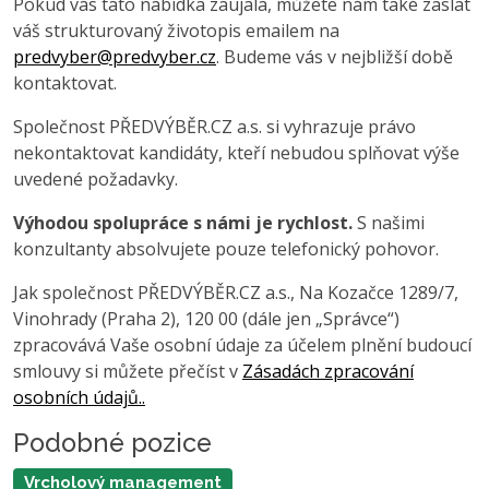
Pokud vás tato nabídka zaujala, můžete nám také zaslat
váš strukturovaný životopis emailem na
predvyber@predvyber.cz
. Budeme vás v nejbližší době
kontaktovat.
Společnost PŘEDVÝBĚR.CZ a.s. si vyhrazuje právo
nekontaktovat kandidáty, kteří nebudou splňovat výše
uvedené požadavky.
Výhodou spolupráce s námi je rychlost.
S našimi
konzultanty absolvujete pouze telefonický pohovor.
Jak společnost PŘEDVÝBĚR.CZ a.s., Na Kozačce 1289/7,
Vinohrady (Praha 2), 120 00 (dále jen „Správce“)
zpracovává Vaše osobní údaje za účelem plnění budoucí
smlouvy si můžete přečíst v
Zásadách zpracování
osobních údajů..
Podobné pozice
Vrcholový management