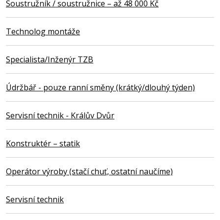
Soustružník / soustružnice – až 48 000 Kč
Technolog montáže
Specialista/Inženýr TZB
Údržbář - pouze ranní směny (krátký/dlouhý týden)
Servisní technik - Králův Dvůr
Konstruktér – statik
Operátor výroby (stačí chuť, ostatní naučíme)
Servisní technik