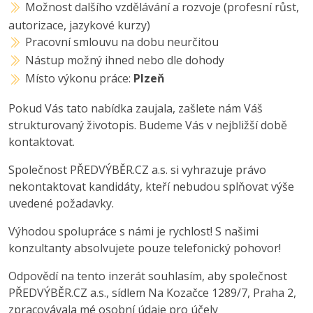
Možnost dalšího vzdělávání a rozvoje (profesní růst,
autorizace, jazykové kurzy)
Pracovní smlouvu na dobu neurčitou
Nástup možný ihned nebo dle dohody
Místo výkonu práce:
Plzeň
Pokud Vás tato nabídka zaujala, zašlete nám Váš
strukturovaný životopis. Budeme Vás v nejbližší době
kontaktovat.
Společnost PŘEDVÝBĚR.CZ a.s. si vyhrazuje právo
nekontaktovat kandidáty, kteří nebudou splňovat výše
uvedené požadavky.
Výhodou spolupráce s námi je rychlost! S našimi
konzultanty absolvujete pouze telefonický pohovor!
Odpovědí na tento inzerát souhlasím, aby společnost
PŘEDVÝBĚR.CZ a.s., sídlem Na Kozačce 1289/7, Praha 2,
zpracovávala mé osobní údaje pro účely