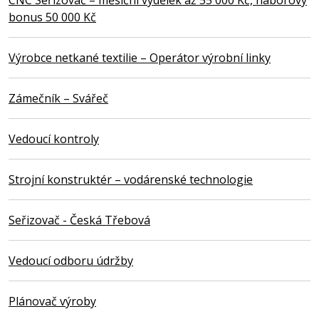
CNC Seřizovač – měsíční výdělek až 55 000 Kč, náborový
bonus 50 000 Kč
Výrobce netkané textilie – Operátor výrobní linky
Zámečník – Svářeč
Vedoucí kontroly
Strojní konstruktér – vodárenské technologie
Seřizovač - Česká Třebová
Vedoucí odboru údržby
Plánovač výroby