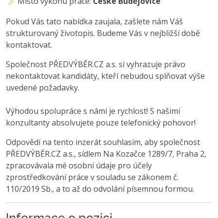
Místo výkonu práce:
České Budějovice
Pokud Vás tato nabídka zaujala, zašlete nám Váš
strukturovaný životopis. Budeme Vás v nejbližší době
kontaktovat.
Společnost PŘEDVÝBĚR.CZ a.s. si vyhrazuje právo
nekontaktovat kandidáty, kteří nebudou splňovat výše
uvedené požadavky.
Výhodou spolupráce s námi je rychlost! S našimi
konzultanty absolvujete pouze telefonický pohovor!
Odpovědí na tento inzerát souhlasím, aby společnost
PŘEDVÝBĚR.CZ a.s., sídlem Na Kozačce 1289/7, Praha 2,
zpracovávala mé osobní údaje pro účely
zprostředkování práce v souladu se zákonem č.
110/2019 Sb., a to až do odvolání písemnou formou.
Informace o pozici