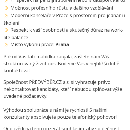
Příspěvek na penzijní spoření nebo Multisport kartu
Možnost profesního růstu a dalšího vzdělávání
Moderní kanceláře v Praze s prostorem pro jednání i
školení
Respekt k vaší osobnosti a skutečný důraz na work-
life balance
Místo výkonu práce:
Praha
Pokud Vás tato nabídka zaujala, zašlete nám Váš
strukturovaný životopis. Budeme Vás v nejbližší době
kontaktovat.
Společnost PŘEDVÝBĚR.CZ a.s. si vyhrazuje právo
nekontaktovat kandidáty, kteří nebudou splňovat výše
uvedené požadavky.
Výhodou spolupráce s námi je rychlost! S našimi
konzultanty absolvujete pouze telefonický pohovor!
Odpovědí na tento inzerát souhlasím, aby společnost