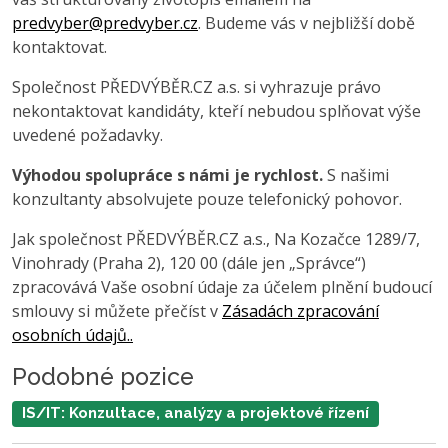
predvyber@predvyber.cz
. Budeme vás v nejbližší době
kontaktovat.
Společnost PŘEDVÝBĚR.CZ a.s. si vyhrazuje právo
nekontaktovat kandidáty, kteří nebudou splňovat výše
uvedené požadavky.
Výhodou spolupráce s námi je rychlost.
S našimi
konzultanty absolvujete pouze telefonický pohovor.
Jak společnost PŘEDVÝBĚR.CZ a.s., Na Kozačce 1289/7,
Vinohrady (Praha 2), 120 00 (dále jen „Správce“)
zpracovává Vaše osobní údaje za účelem plnění budoucí
smlouvy si můžete přečíst v
Zásadách zpracování
osobních údajů..
Podobné pozice
IS/IT: Konzultace, analýzy a projektové řízení