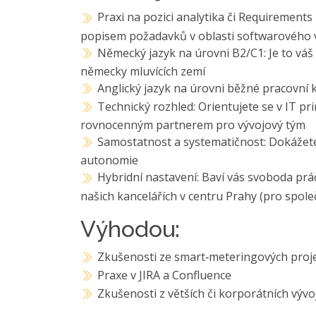
Praxi na pozici analytika či Requirement
popisem požadavků v oblasti softwarového 
Německý jazyk na úrovni B2/C1: Je to váš
německy mluvících zemí
Anglický jazyk na úrovni běžné pracovní
Technický rozhled: Orientujete se v IT pri
rovnocenným partnerem pro vývojový tým
Samostatnost a systematičnost: Dokážete
autonomie
Hybridní nastavení: Baví vás svoboda prá
našich kancelářích v centru Prahy (pro spol
Výhodou:
Zkušenosti ze smart‑meteringových proje
Praxe v JIRA a Confluence
Zkušenosti z větších či korporátních výv