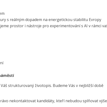
mem
uktury s reálným dopadem na energetickou stabilitu Evropy
eme prostor i nástroje pro experimentování s AI v rámci va
ní
náměstí
 Váš strukturovaný životopis. Budeme Vás v nejbližší době
právo nekontaktovat kandidáty, kteří nebudou splňovat výše