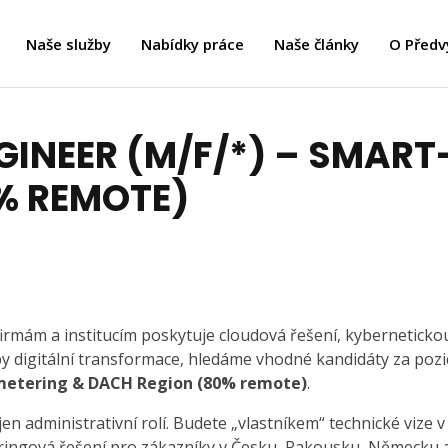
Naše služby
Nabídky práce
Naše články
O Předv
GINEER (M/F/*) – SMART
% REMOTE)
firmám a institucím poskytuje cloudová řešení, kyberneticko
by digitální transformace, hledáme vhodné kandidáty za pozi
metering & DACH Region (80% remote)
.
n administrativní rolí. Budete „vlastníkem“ technické vize v
teringová řešení pro zákazníky v Česku, Rakousku, Německu 