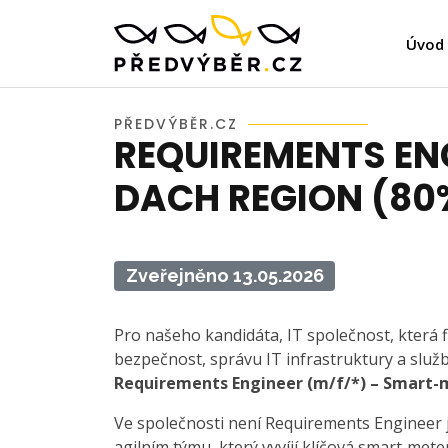
Úvod
PŘEDVÝBĚR.CZ
REQUIREMENTS EN
DACH REGION (80
Zveřejněno 13.05.2026
Pro našeho kandidáta, IT společnost, která 
bezpečnost, správu IT infrastruktury a služ
Requirements Engineer (m/f/*) – Smart-
Ve společnosti není Requirements Engineer je
agilním týmu, který vyvíjí klíčová smart‑me