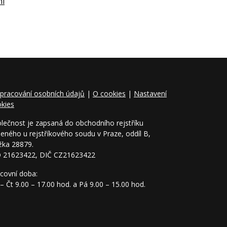
ní
pracování osobních údajů
|
O cookies
|
Nastavení
kies
lečnost je zapsaná do obchodního rejstříku
eného u rejstříkového soudu v Praze, oddíl B,
žka 28879.
O 21623422, DIČ CZ21623422
covní doba:
– Čt 9.00 – 17.00 hod. a Pá 9.00 – 15.00 hod.