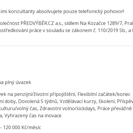
šimi konzultanty absolvujete pouze telefonický pohovor!
olečnost PŘEDVÝBĚR.CZ a.s., sídlem Na Kozačce 1289/7, Pra
středkování práce v souladu se zákonem č. 110/2019 Sb., a 
na plný úvazek
ek na penzijní/životní připojištění, Flexibilní začátek/konec
í doby, Dovolená 5 týdnů, Vzdělávací kurzy, školení, Příspě
kulturu/volný čas, Zdravotní volno/sickdays, Práce převážně
, Vyhrazený čas na inovace
 - 120 000 Kč/měsíc