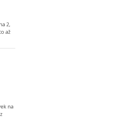
ha 2,
to až
vek na
 z