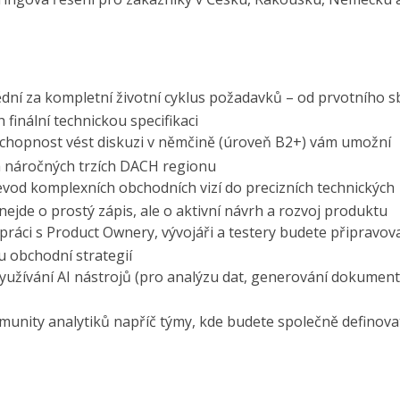
ní za kompletní životní cyklus požadavků – od prvotního s
h finální technickou specifikaci
schopnost vést diskuzi v němčině (úroveň B2+) vám umožní
 náročných trzích DACH regionu
vod komplexních obchodních vizí do precizních technických
- nejde o prostý zápis, ale o aktivní návrh a rozvoj produktu
ráci s Product Ownery, vývojáři a testery budete připravov
u obchodní strategií
využívání AI nástrojů (pro analýzu dat, generování dokument
munity analytiků napříč týmy, kde budete společně definova