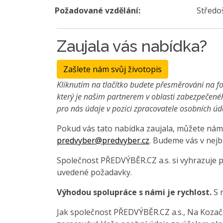
Požadované vzdělání:
Středo
Zaujala vás nabídka?
Zašlete nám svůj životopis
Kliknutím na tlačítko budete přesměrováni na fo
který je našim partnerem v oblasti zabezpečené
pro nás údaje v pozici zpracovatele osobních úd
Pokud vás tato nabídka zaujala, můžete nám 
predvyber@predvyber.cz
. Budeme vás v nejb
Společnost PŘEDVÝBĚR.CZ a.s. si vyhrazuje 
uvedené požadavky.
Výhodou spolupráce s námi je rychlost.
S 
Jak společnost PŘEDVÝBĚR.CZ a.s., Na Kozačce