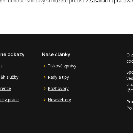
ění budoucí smlouvy si můžete přečíst v
Zásadách zpracová
čné odkazy
Naše články
O z
coo
ás
Tiskové zprávy
Spo
ěh služby
Rady a tipy
ved
vlo
erence
Rozhovory
IČ
dky práce
Newslettery
Pra
Po 