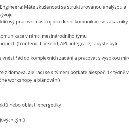
s Engineera: Máte zkušenosti se strukturovanou analýzou a
vývoje
 klíčový pracovní nástroj pro denní komunikaci se zákazníky
 komunikace v rámci mezinárodního týmu
ncipech (frontend, backend, API, integrace), abyste byli
 vnést řád do komplexních zadání a pracovat s vysokou mí
ce z domova, ale rádi se s týmem potkáte alespoň 1× týdně v
ečné workshopy a plánování)
ktů nebo oblasti energetiky
ojových týmů