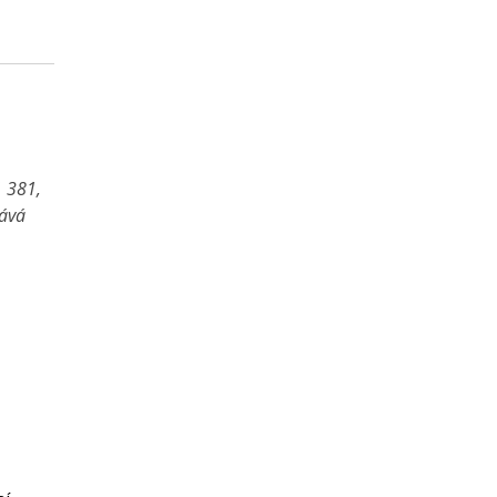
1 381,
vává