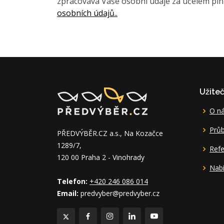
zpracovává Vaše osobní údaje za účelem pln
osobních údajů..
Užite
O n
Průb
PŘEDVÝBĚR.CZ a.s., Na Kozačce
1289/7,
Ref
120 00 Praha 2 - Vinohrady
Nabí
Telefon:
+420 246 086 014
Email:
predvyber@predvyber.cz