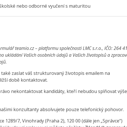
školské nebo odborné vyučení s maturitou
rmulář teamio.cz – platformu společnosti LMC s.r.o., IČO: 264 4
ho ukládání Vašich osobních údajů a Vašich životopisů a zpraco
ajů.
také zaslat váš strukturovaný životopis emailem na
ližší době kontaktovat.
právo nekontaktovat kandidáty, kteří nebudou splňovat výše
našimi konzultanty absolvujete pouze telefonický pohovor.
 1289/7, Vinohrady (Praha 2), 120 00 (dále jen „Správce“)