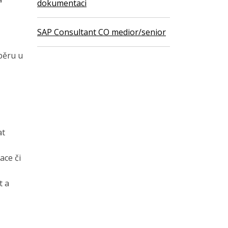
dokumentaci
SAP Consultant CO medior/senior
běru u
at
ace či
t a