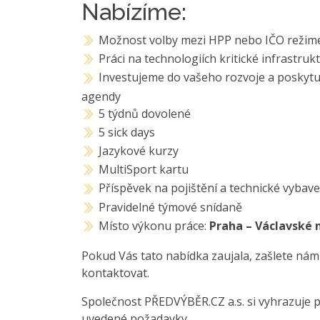
Nabízíme:
Možnost volby mezi HPP nebo IČO reži
Práci na technologiích kritické infrastr
Investujeme do vašeho rozvoje a poskytuj
agendy
5 týdnů dovolené
5 sick days
Jazykové kurzy
MultiSport kartu
Příspěvek na pojištění a technické vybave
Pravidelné týmové snídaně
Místo výkonu práce:
Praha – Václavské 
Pokud Vás tato nabídka zaujala, zašlete nám
kontaktovat.
Společnost PŘEDVÝBĚR.CZ a.s. si vyhrazuje 
uvedené požadavky.