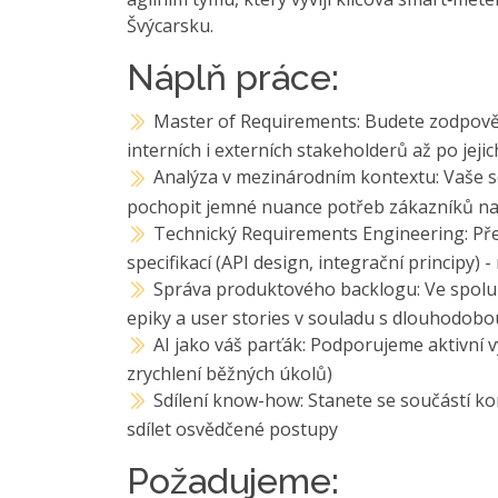
Švýcarsku.
Náplň práce:
Master of Requirements: Budete zodpověd
interních i externích stakeholderů až po jejic
Analýza v mezinárodním kontextu: Vaše 
pochopit jemné nuance potřeb zákazníků na
Technický Requirements Engineering: Pře
specifikací (API design, integrační principy) 
Správa produktového backlogu: Ve spolup
epiky a user stories v souladu s dlouhodobo
AI jako váš parťák: Podporujeme aktivní 
zrychlení běžných úkolů)
Sdílení know-how: Stanete se součástí ko
sdílet osvědčené postupy
Požadujeme: