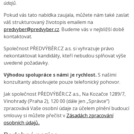
údajů.
Pokud vás tato nabídka zaujala, můžete nám také zaslat
váš strukturovaný životopis emailem na
predvyber@predvyber.cz
. Budeme vás v nejbližší době
kontaktovat.
Společnost PŘEDVÝBĚR.CZ a.s. si vyhrazuje právo
nekontaktovat kandidáty, kteří nebudou splňovat výše
uvedené požadavky.
Výhodou spolupráce s námi je rychlost.
S našimi
konzultanty absolvujete pouze telefonický pohovor.
Jak společnost PŘEDVÝBĚR.CZ a.s., Na Kozačce 1289/7,
Vinohrady (Praha 2), 120 00 (dále jen „Správce“)
zpracovává Vaše osobní údaje za účelem plnění budoucí
smlouvy si můžete přečíst v
Zásadách zpracování
osobních údajů..