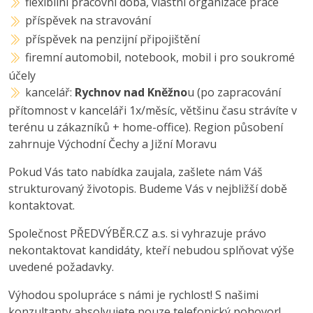
flexibilní pracovní doba, vlastní organizace práce
příspěvek na stravování
příspěvek na penzijní připojištění
firemní automobil, notebook, mobil i pro soukromé
účely
kancelář:
Rychnov nad Kněžno
u (po zapracování
přítomnost v kanceláři 1x/měsíc, většinu času strávíte v
terénu u zákazníků + home-office). Region působení
zahrnuje Východní Čechy a Jižní Moravu
Pokud Vás tato nabídka zaujala, zašlete nám Váš
strukturovaný životopis. Budeme Vás v nejbližší době
kontaktovat.
Společnost PŘEDVÝBĚR.CZ a.s. si vyhrazuje právo
nekontaktovat kandidáty, kteří nebudou splňovat výše
uvedené požadavky.
Výhodou spolupráce s námi je rychlost! S našimi
konzultanty absolvujete pouze telefonický pohovor!