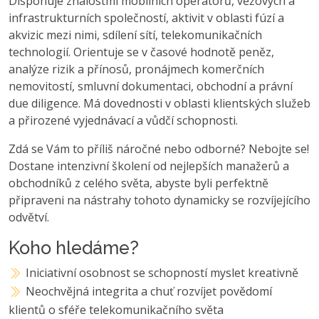
Disponuje znalostmi mobilních operátorů, věžových a
infrastrukturních společností, aktivit v oblasti fúzí a
akvizic mezi nimi, sdílení sítí, telekomunikačních
technologií. Orientuje se v časové hodnotě peněz,
analýze rizik a přínosů, pronájmech komerčních
nemovitostí, smluvní dokumentaci, obchodní a právní
due diligence. Má dovednosti v oblasti klientských služeb
a přirozené vyjednávací a vůdčí schopnosti.
Zdá se Vám to příliš náročné nebo odborné? Nebojte se!
Dostane intenzivní školení od nejlepších manažerů a
obchodníků z celého světa, abyste byli perfektně
připraveni na nástrahy tohoto dynamicky se rozvíjejícího
odvětví.
Koho hledáme?
Iniciativní osobnost se schopností myslet kreativně
Neochvějná integrita a chuť rozvíjet povědomí
klientů o sféře telekomunikačního světa