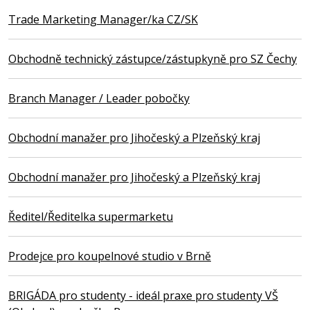
Trade Marketing Manager/ka CZ/SK
Obchodně technický zástupce/zástupkyně pro SZ Čechy
Branch Manager / Leader pobočky
Obchodní manažer pro Jihočeský a Plzeňský kraj
Obchodní manažer pro Jihočeský a Plzeňský kraj
Ředitel/Ředitelka supermarketu
Prodejce pro koupelnové studio v Brně
BRIGÁDA pro studenty - ideál praxe pro studenty VŠ