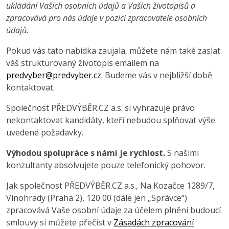
ukládání Vašich osobních údajů a Vašich životopisů a
zpracovává pro nás údaje v pozici zpracovatele osobních
údajů.
Pokud vás tato nabídka zaujala, můžete nám také zaslat
váš strukturovaný životopis emailem na
predvyber@predvyber.cz
. Budeme vás v nejbližší době
kontaktovat.
Společnost PŘEDVÝBĚR.CZ a.s. si vyhrazuje právo
nekontaktovat kandidáty, kteří nebudou splňovat výše
uvedené požadavky.
Výhodou spolupráce s námi je rychlost.
S našimi
konzultanty absolvujete pouze telefonický pohovor.
Jak společnost PŘEDVÝBĚR.CZ a.s., Na Kozačce 1289/7,
Vinohrady (Praha 2), 120 00 (dále jen „Správce“)
zpracovává Vaše osobní údaje za účelem plnění budoucí
smlouvy si můžete přečíst v
Zásadách zpracování