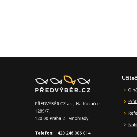
Užite
O n
Průb
PŘEDVÝBĚR.CZ a.s., Na Kozačce
1289/7,
Ref
120 00 Praha 2 - Vinohrady
Nabí
Telefon:
+420 246 086 014