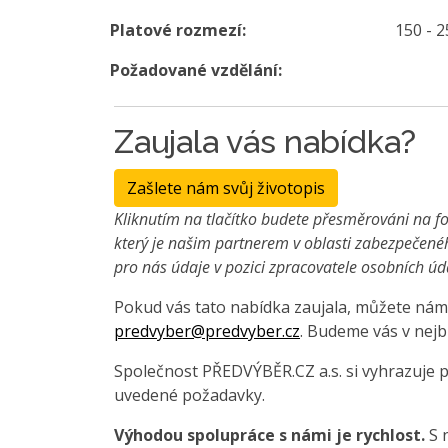
Platové rozmezí:
150 - 
Požadované vzdělání:
Zaujala vás nabídka?
Zašlete nám svůj životopis
Kliknutím na tlačítko budete přesměrováni na fo
který je našim partnerem v oblasti zabezpečené
pro nás údaje v pozici zpracovatele osobních úd
Pokud vás tato nabídka zaujala, můžete nám 
predvyber@predvyber.cz
. Budeme vás v nejb
Společnost PŘEDVÝBĚR.CZ a.s. si vyhrazuje 
uvedené požadavky.
Výhodou spolupráce s námi je rychlost.
S 