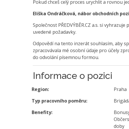
Pokud chceš celý proces urychlit a rovnou je
Eliška Ondráčková, nábor obchodních pozi
Společnost PŘEDVÝBĚR.CZ a.s. si vyhrazuje 
uvedené požadavky.
Odpovědí na tento inzerát souhlasím, aby sp
zpracovávala mé osobní údaje pro účely zpro
do odvolání písemnou formou.
Informace o pozici
Region:
Praha
Typ pracovního poměru:
Brigád
Benefity:
Bonusy
Občerst
doby