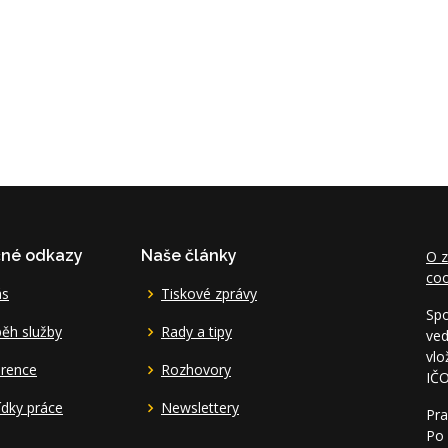
čné odkazy
Naše články
O z
coo
ás
Tiskové zprávy
Spo
ěh služby
Rady a tipy
ved
vlo
erence
Rozhovory
IČ
dky práce
Newslettery
Pra
Po 