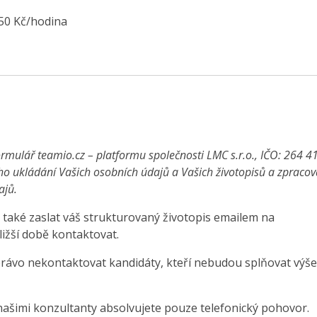
250 Kč/hodina
rmulář teamio.cz – platformu společnosti LMC s.r.o., IČO: 264 4
ho ukládání Vašich osobních údajů a Vašich životopisů a zpraco
ajů.
také zaslat váš strukturovaný životopis emailem na
ližší době kontaktovat.
právo nekontaktovat kandidáty, kteří nebudou splňovat výše
našimi konzultanty absolvujete pouze telefonický pohovor.