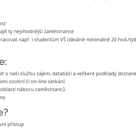
ost
ajít ty nejvhodnější zaměstnance
pracovat např. i studentům VŠ (ideálně minimálně 20 hod./tý
e:
ít o naši službu zájem, databázi a veškeré podklady dostan
imi osobní či on-line setkání
v oblasti náboru zaměstnanců
uvy
e?
ní přístup