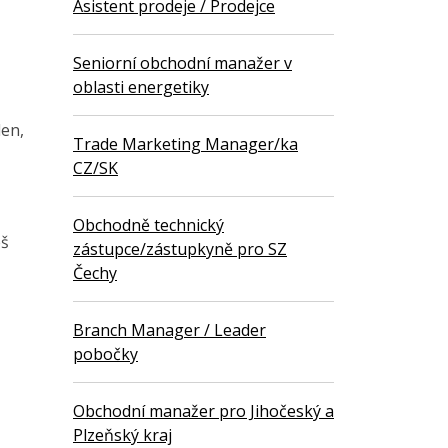
Asistent prodeje / Prodejce
Seniorní obchodní manažer v
oblasti energetiky
den,
Trade Marketing Manager/ka
CZ/SK
Obchodně technický
eš
zástupce/zástupkyně pro SZ
Čechy
Branch Manager / Leader
pobočky
Obchodní manažer pro Jihočeský a
Plzeňský kraj