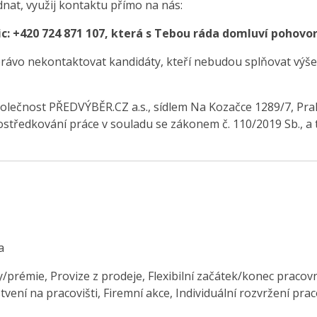
dnat, využij kontaktu přímo na nás:
c: +420 724 871 107, která s Tebou ráda domluví pohovor
právo nekontaktovat kandidáty, kteří nebudou splňovat výše
olečnost PŘEDVÝBĚR.CZ a.s., sídlem Na Kozačce 1289/7, Pra
středkování práce v souladu se zákonem č. 110/2019 Sb., a 
a
/prémie, Provize z prodeje, Flexibilní začátek/konec pracovn
vení na pracovišti, Firemní akce, Individuální rozvržení pra