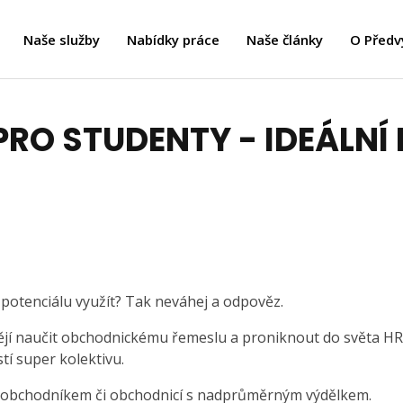
Naše služby
Nabídky práce
Naše články
O Předv
PRO STUDENTY - IDEÁLNÍ
o potenciálu využít? Tak neváhej a odpověz.
htějí naučit obchodnickému řemeslu a proniknout do světa HR
stí super kolektivu.
e obchodníkem či obchodnicí s nadprůměrným výdělkem.