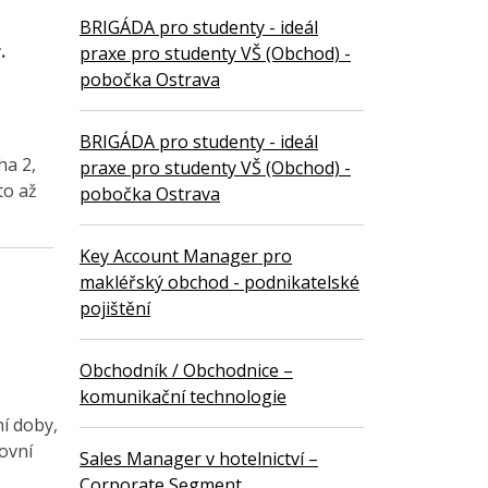
BRIGÁDA pro studenty - ideál
.
praxe pro studenty VŠ (Obchod) -
pobočka Ostrava
BRIGÁDA pro studenty - ideál
ha 2,
praxe pro studenty VŠ (Obchod) -
to až
pobočka Ostrava
Key Account Manager pro
makléřský obchod - podnikatelské
pojištění
Obchodník / Obchodnice –
komunikační technologie
í doby,
covní
Sales Manager v hotelnictví –
Corporate Segment