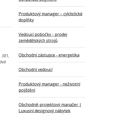
Produktový manager – cyklistické
doplňky
Vedoucí pobočky - prodej
zemědělských strojů
Obchodní zástupce - energetika
1 381,
vává
Obchodní vedoucí
Produktový manager - neživotní
pojištění
Obchodně-projektový manažer |
Luxusní designový nábytek