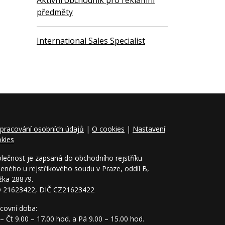
Aktivní obchodník pro reklamní
předměty
International Sales Specialist
pracování osobních údajů
|
O cookies
|
Nastavení
kies
lečnost je zapsaná do obchodního rejstříku
eného u rejstříkového soudu v Praze, oddíl B,
žka 28879.
O 21623422, DIČ CZ21623422
covní doba:
– Čt 9.00 – 17.00 hod. a Pá 9.00 – 15.00 hod.