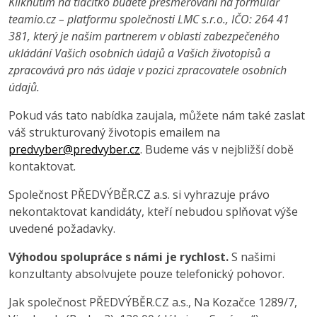
Kliknutím na tlačítko budete přesměrováni na formulář
teamio.cz – platformu společnosti LMC s.r.o., IČO: 264 41
381, který je našim partnerem v oblasti zabezpečeného
ukládání Vašich osobních údajů a Vašich životopisů a
zpracovává pro nás údaje v pozici zpracovatele osobních
údajů.
Pokud vás tato nabídka zaujala, můžete nám také zaslat
váš strukturovaný životopis emailem na
predvyber@predvyber.cz
. Budeme vás v nejbližší době
kontaktovat.
Společnost PŘEDVÝBĚR.CZ a.s. si vyhrazuje právo
nekontaktovat kandidáty, kteří nebudou splňovat výše
uvedené požadavky.
Výhodou spolupráce s námi je rychlost.
S našimi
konzultanty absolvujete pouze telefonický pohovor.
Jak společnost PŘEDVÝBĚR.CZ a.s., Na Kozačce 1289/7,