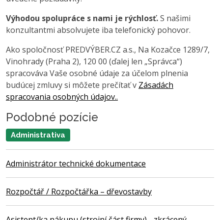
Výhodou spolupráce s nami je rýchlosť.
S našimi
konzultantmi absolvujete iba telefonický pohovor.
Ako spoločnosť PREDVÝBER.CZ a.s., Na Kozačce 1289/7,
Vinohrady (Praha 2), 120 00 (ďalej len „Správca“)
spracováva Vaše osobné údaje za účelom plnenia
budúcej zmluvy si môžete prečítať v
Zásadách
spracovania osobných údajov..
Podobné pozície
Administrativa
Administrátor technické dokumentace
Rozpočtář / Rozpočtářka – dřevostavby
Asistent/ka nákupu (strojní část firmy) - zkrácený