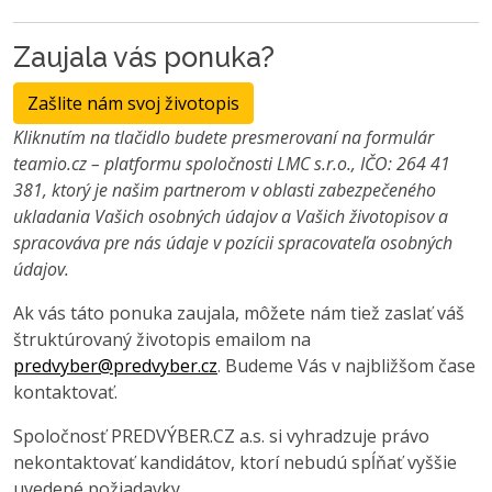
Zaujala vás ponuka?
Zašlite nám svoj životopis
Kliknutím na tlačidlo budete presmerovaní na formulár
teamio.cz – platformu spoločnosti LMC s.r.o., IČO: 264 41
381, ktorý je našim partnerom v oblasti zabezpečeného
ukladania Vašich osobných údajov a Vašich životopisov a
spracováva pre nás údaje v pozícii spracovateľa osobných
údajov.
Ak vás táto ponuka zaujala, môžete nám tiež zaslať váš
štruktúrovaný životopis emailom na
predvyber@predvyber.cz
. Budeme Vás v najbližšom čase
kontaktovať.
Spoločnosť PREDVÝBER.CZ a.s. si vyhradzuje právo
nekontaktovať kandidátov, ktorí nebudú spĺňať vyššie
uvedené požiadavky.