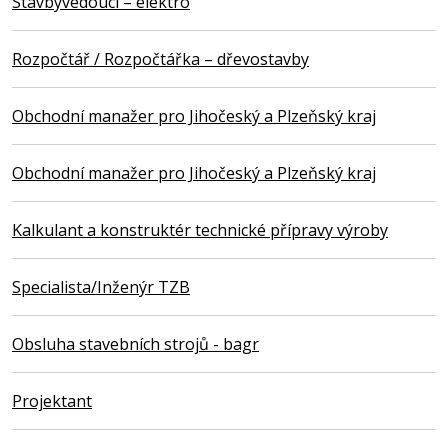
Stavbyvedoucí – elektro
Rozpočtář / Rozpočtářka – dřevostavby
Obchodní manažer pro Jihočeský a Plzeňský kraj
Obchodní manažer pro Jihočeský a Plzeňský kraj
Kalkulant a konstruktér technické přípravy výroby
Specialista/Inženýr TZB
Obsluha stavebních strojů - bagr
Projektant