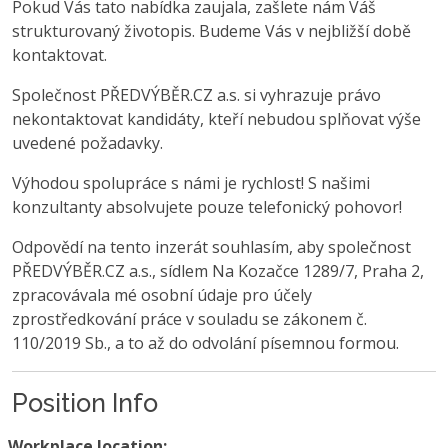
Pokud Vás tato nabídka zaujala, zašlete nám Váš
strukturovaný životopis. Budeme Vás v nejbližší době
kontaktovat.
Společnost PŘEDVÝBĚR.CZ a.s. si vyhrazuje právo
nekontaktovat kandidáty, kteří nebudou splňovat výše
uvedené požadavky.
Výhodou spolupráce s námi je rychlost! S našimi
konzultanty absolvujete pouze telefonický pohovor!
Odpovědí na tento inzerát souhlasím, aby společnost
PŘEDVÝBĚR.CZ a.s., sídlem Na Kozačce 1289/7, Praha 2,
zpracovávala mé osobní údaje pro účely
zprostředkování práce v souladu se zákonem č.
110/2019 Sb., a to až do odvolání písemnou formou.
Position Info
Workplace location: