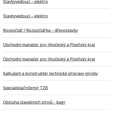
Stavbyvedoucí – elektro
Stavbyvedoucí – elektro
Rozpočtář / Rozpočtářka – dřevostavby
Obchodní manažer pro Jihočeský a Plzeňský kraj
Obchodní manažer pro Jihočeský a Plzeňský kraj
Kalkulant a konstruktér technické přípravy výroby
Specialista/Inženýr TZB
Obsluha stavebních strojů - bagr