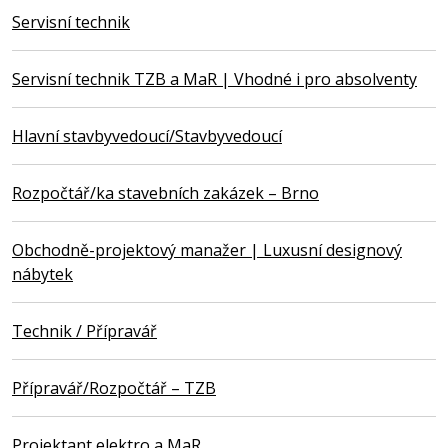
Servisní technik
Servisní technik TZB a MaR | Vhodné i pro absolventy
Hlavní stavbyvedoucí/Stavbyvedoucí
Rozpočtář/ka stavebních zakázek – Brno
Obchodně-projektový manažer | Luxusní designový
nábytek
Technik / Přípravář
Přípravář/Rozpočtář – TZB
Projektant elektro a MaR