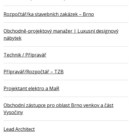
Rozpočtář/ka stavebních zakázek – Brno
Obchodně-projektový manažer | Luxusní designový
nábytek
Technik / Přípravář
Přípravář/Rozpočtář – TZB
Projektant elektro a MaR
Obchodní zástupce pro oblast Brno venkov a část
Vysočiny
Lead Architect