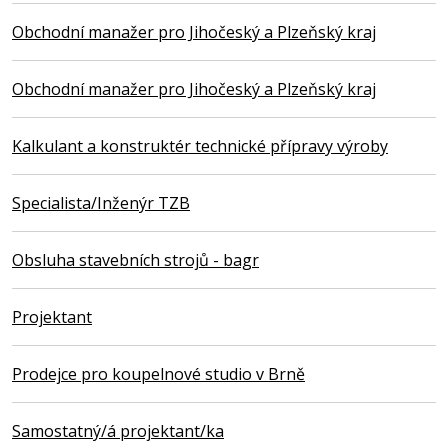
Obchodní manažer pro Jihočeský a Plzeňský kraj
Obchodní manažer pro Jihočeský a Plzeňský kraj
Kalkulant a konstruktér technické přípravy výroby
Specialista/Inženýr TZB
Obsluha stavebních strojů - bagr
Projektant
Prodejce pro koupelnové studio v Brně
Samostatný/á projektant/ka