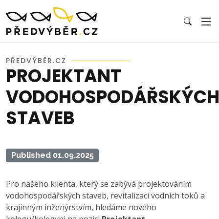
PŘEDVÝBĚR.CZ
PROJEKTANT
VODOHOSPODÁŘSKÝC
STAVEB
Published 01.09.2025
Pro našeho klienta, který se zabývá projektováním
vodohospodářských staveb, revitalizací vodních toků a
krajinným inženýrstvím, hledáme nového
kolegu/kolegyni na pozici
Projektant