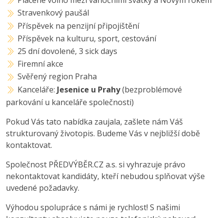
Placené volno mezi vánočními svátky a Novým rokem
Stravenkový paušál
Příspěvek na penzijní připojištění
Příspěvek na kulturu, sport, cestování
25 dní dovolené, 3 sick days
Firemní akce
Svěřený region Praha
Kanceláře:
Jesenice u Prahy
(bezproblémové
parkování u kanceláře společnosti)
Pokud Vás tato nabídka zaujala, zašlete nám Váš
strukturovaný životopis. Budeme Vás v nejbližší době
kontaktovat.
Společnost PŘEDVÝBĚR.CZ a.s. si vyhrazuje právo
nekontaktovat kandidáty, kteří nebudou splňovat výše
uvedené požadavky.
Výhodou spolupráce s námi je rychlost! S našimi