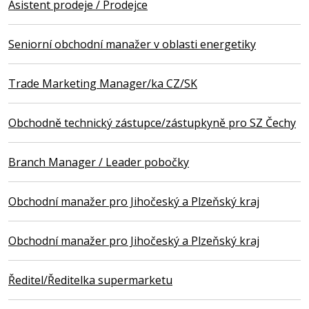
Asistent prodeje / Prodejce
Seniorní obchodní manažer v oblasti energetiky
Trade Marketing Manager/ka CZ/SK
Obchodně technický zástupce/zástupkyně pro SZ Čechy
Branch Manager / Leader pobočky
Obchodní manažer pro Jihočeský a Plzeňský kraj
Obchodní manažer pro Jihočeský a Plzeňský kraj
Ředitel/Ředitelka supermarketu