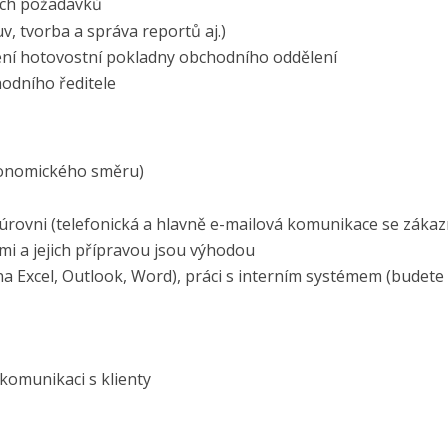
jich požadavků
, tvorba a správa reportů aj.)
ení hotovostní pokladny obchodního oddělení
hodního ředitele
ekonomického směru)
 úrovni (telefonická a hlavně e-mailová komunikace se zákaz
mi a jejich přípravou jsou výhodou
a Excel, Outlook, Word), práci s interním systémem (budete
 komunikaci s klienty