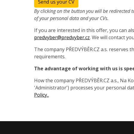
Send us your CV
By clicking on the button you will be redirected t
of your personal data and your CVs.
If you are interested in this offer, you can 
predvyber@predvyber.cz
. We will contact you
The company PŘEDVÝBĚR.CZ a.s. reserves the
requirements.
The advantage of working with us is spe
How the company PŘEDVÝBĚR.CZ a.s., Na Koza
'Administrator') processes your personal data
Policy..