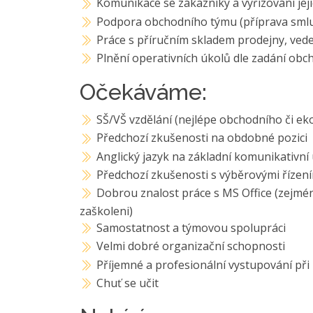
Komunikace se zákazníky a vyřizování je
Podpora obchodního týmu (příprava smluv
Práce s příručním skladem prodejny, ved
Plnění operativních úkolů dle zadání obc
Očekáváme:
SŠ/VŠ vzdělání (nejlépe obchodního či 
Předchozí zkušenosti na obdobné pozici
Anglický jazyk na základní komunikativní
Předchozí zkušenosti s výběrovými řízení
Dobrou znalost práce s MS Office (zejmén
zaškoleni)
Samostatnost a týmovou spolupráci
Velmi dobré organizační schopnosti
Příjemné a profesionální vystupování při
Chuť se učit