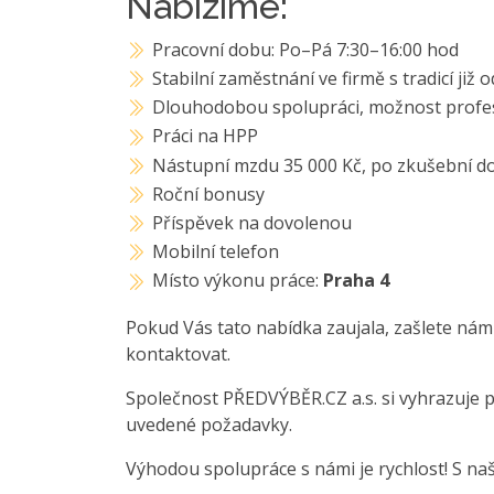
Nabízíme:
Pracovní dobu: Po–Pá 7:30–16:00 hod
Stabilní zaměstnání ve firmě s tradicí již
Dlouhodobou spolupráci, možnost profes
Práci na HPP
Nástupní mzdu 35 000 Kč, po zkušební do
Roční bonusy
Příspěvek na dovolenou
Mobilní telefon
Místo výkonu práce:
Praha 4
Pokud Vás tato nabídka zaujala, zašlete nám
kontaktovat.
Společnost PŘEDVÝBĚR.CZ a.s. si vyhrazuje 
uvedené požadavky.
Výhodou spolupráce s námi je rychlost! S na