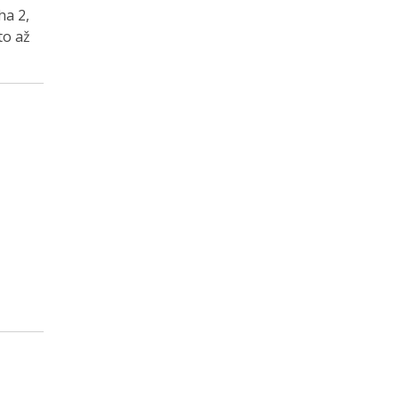
ha 2,
to až