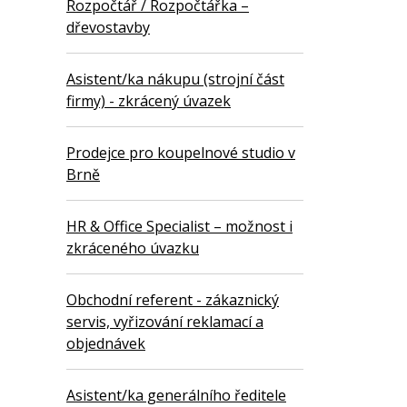
Rozpočtář / Rozpočtářka –
dřevostavby
Asistent/ka nákupu (strojní část
firmy) - zkrácený úvazek
Prodejce pro koupelnové studio v
Brně
HR & Office Specialist – možnost i
zkráceného úvazku
Obchodní referent - zákaznický
servis, vyřizování reklamací a
objednávek
Asistent/ka generálního ředitele