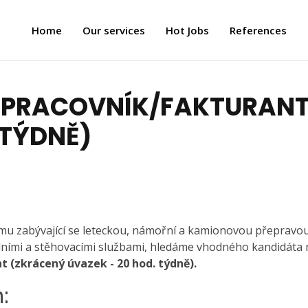
Home
Our services
Hot Jobs
References
Í PRACOVNÍK/FAKTURAN
 TÝDNĚ)
rmu zabývající se leteckou, námořní a kamionovou přepravou
celními a stěhovacími službami, hledáme vhodného kandidáta 
 (zkrácený úvazek - 20 hod. týdně).
: