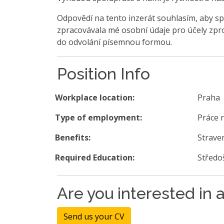
Odpovědí na tento inzerát souhlasím, aby sp
zpracovávala mé osobní údaje pro účely zpro
do odvolání písemnou formou.
Position Info
Workplace location:
Praha
Type of employment:
Práce 
Benefits:
Strave
Required Education:
Středo
Are you interested in a
Send us your CV