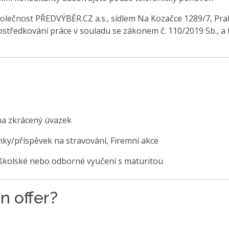
olečnost PŘEDVÝBĚR.CZ a.s., sídlem Na Kozačce 1289/7, Pra
středkování práce v souladu se zákonem č. 110/2019 Sb., a 
na zkrácený úvazek
nky/příspěvek na stravování, Firemní akce
školské nebo odborné vyučení s maturitou
n offer?