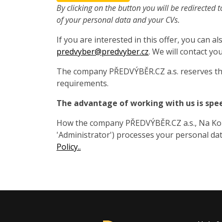
By clicking on the button you will be redirected t
of your personal data and your CVs.
If you are interested in this offer, you can 
predvyber@predvyber.cz
. We will contact you
The company PŘEDVÝBĚR.CZ a.s. reserves the
requirements.
The advantage of working with us is spe
How the company PŘEDVÝBĚR.CZ a.s., Na Koza
'Administrator') processes your personal data
Policy..