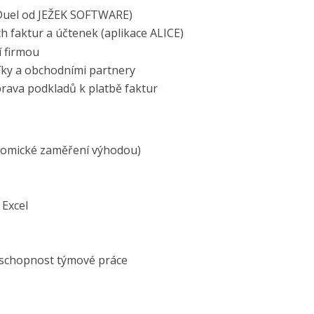
Duel od JEŽEK SOFTWARE)
ch faktur a účtenek (aplikace ALICE)
í firmou
íky a obchodními partnery
prava podkladů k platbě faktur
onomické zaměření výhodou)
 Excel
 schopnost týmové práce