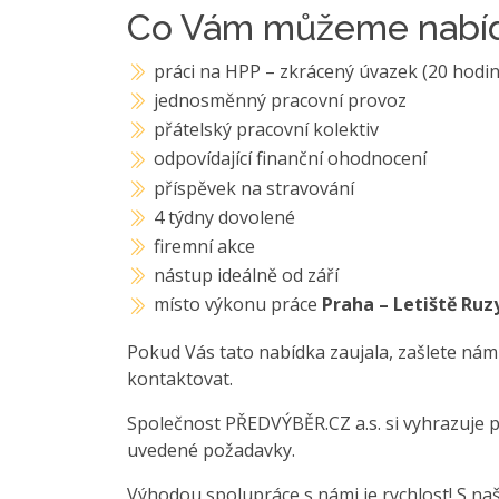
Co Vám můžeme nabíd
práci na HPP – zkrácený úvazek (20 hodin
jednosměnný pracovní provoz
přátelský pracovní kolektiv
odpovídající finanční ohodnocení
příspěvek na stravování
4 týdny dovolené
firemní akce
nástup ideálně od září
místo výkonu práce
Praha – Letiště Ruz
Pokud Vás tato nabídka zaujala, zašlete nám
kontaktovat.
Společnost PŘEDVÝBĚR.CZ a.s. si vyhrazuje 
uvedené požadavky.
Výhodou spolupráce s námi je rychlost! S na