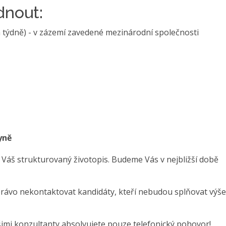
nout:
 týdně) - v zázemí zavedené mezinárodní společnosti
yně
 Váš strukturovaný životopis. Budeme Vás v nejbližší době
právo nekontaktovat kandidáty, kteří nebudou splňovat výše
šimi konzultanty absolvujete pouze telefonický pohovor!