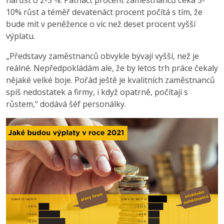
nárůst o 2-5 %. Patnáct procent zaměstnanců čeká 5-
10% růst a téměř devatenáct procent počítá s tím, že
bude mít v peněžence o víc než deset procent vyšší
výplatu.
„Představy zaměstnanců obvykle bývají vyšší, než je
reálné. Nepředpokládám ale, že by letos trh práce čekaly
nějaké velké boje. Pořád ještě je kvalitních zaměstnanců
spíš nedostatek a firmy, i když opatrně, počítají s
růstem,“ dodává šéf personálky.