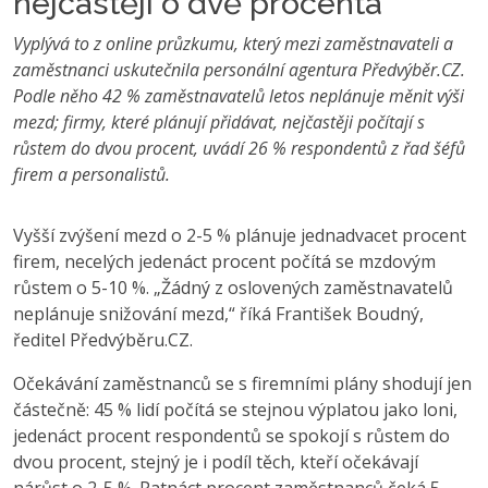
nejčastěji o dvě procenta
Vyplývá to z online průzkumu, který mezi zaměstnavateli a
zaměstnanci uskutečnila personální agentura Předvýběr.CZ.
Podle něho 42 % zaměstnavatelů letos neplánuje měnit výši
mezd; firmy, které plánují přidávat, nejčastěji počítají s
růstem do dvou procent, uvádí 26 % respondentů z řad šéfů
firem a personalistů.
Vyšší zvýšení mezd o 2-5 % plánuje jednadvacet procent
firem, necelých jedenáct procent počítá se mzdovým
růstem o 5-10 %. „Žádný z oslovených zaměstnavatelů
neplánuje snižování mezd,“ říká František Boudný,
ředitel Předvýběru.CZ.
Očekávání zaměstnanců se s firemními plány shodují jen
částečně: 45 % lidí počítá se stejnou výplatou jako loni,
jedenáct procent respondentů se spokojí s růstem do
dvou procent, stejný je i podíl těch, kteří očekávají