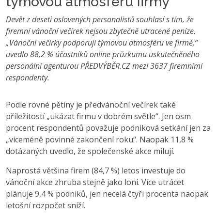
týmovou atmosféru firmy
Devět z deseti oslovených personalistů souhlasí s tím, že
firemní vánoční večírek nejsou zbytečně utracené peníze.
„Vánoční večírky podporují týmovou atmosféru ve firmě,“
uvedlo 88,2 % účastníků online průzkumu uskutečněného
personální agenturou PŘEDVÝBĚR.CZ mezi 3637 firemními
respondenty.
Podle rovné pětiny je předvánoční večírek také
příležitostí „ukázat firmu v dobrém světle“. Jen osm
procent respondentů považuje podniková setkání jen za
„víceméně povinné zakončení roku“. Naopak 11,8 %
dotázaných uvedlo, že společenské akce milují.
Naprostá většina firem (84,7 %) letos investuje do
vánoční akce zhruba stejně jako loni. Více utrácet
plánuje 9,4 % podniků, jen necelá čtyři procenta naopak
letošní rozpočet sníží.