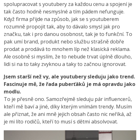
spolupracovat s youtubery za každou cenu a spojení je
tak často hodně nesmyslné a tím pádem nefunguje.
Když firma přijde na způsob, jak se s youtuberem
rozumně propojit tak, aby to dávalo smysl jak pro
značku, tak i pro danou osobnost, tak je to funkční. To
pak umí brand, produkt nebo službu strašně dobře
prodat a prodává to mnohem líp než klasická reklama.
Ale osobně si myslím, že to nebude trvat úplně dlouho,
lidi si na to taky zvyknou a taky to začnou ignorovat.
Jsem starší než vy, ale youtubery sleduju jako trend.
Fascinuje mě, že řada puberťáků je má opravdu jako
modlu.
To je přesně ono. Samozřejmě sleduju pár influencerů,
kteří mě baví a jiné, díky kterým vnímám trendy. Musím
ale přiznat, že ani mně jejich obsah často nic neříká, až
je mi líto rodičů, kteří to musí s dětmi absolvovat.