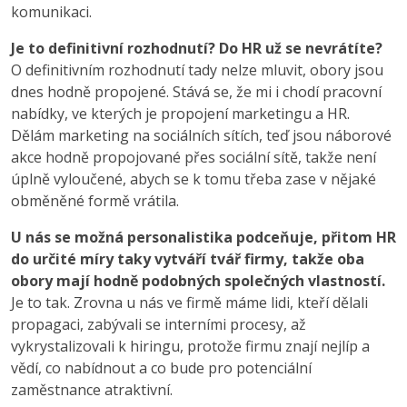
komunikaci.
Je to definitivní rozhodnutí? Do HR už se nevrátíte?
O definitivním rozhodnutí tady nelze mluvit, obory jsou
dnes hodně propojené. Stává se, že mi i chodí pracovní
nabídky, ve kterých je propojení marketingu a HR.
Dělám marketing na sociálních sítích, teď jsou náborové
akce hodně propojované přes sociální sítě, takže není
úplně vyloučené, abych se k tomu třeba zase v nějaké
obměněné formě vrátila.
U nás se možná personalistika podceňuje, přitom HR
do určité míry taky vytváří tvář firmy, takže oba
obory mají hodně podobných společných vlastností.
Je to tak. Zrovna u nás ve firmě máme lidi, kteří dělali
propagaci, zabývali se interními procesy, až
vykrystalizovali k hiringu, protože firmu znají nejlíp a
vědí, co nabídnout a co bude pro potenciální
zaměstnance atraktivní.