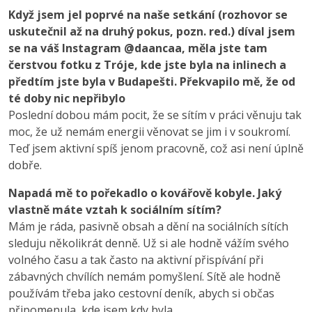
Když jsem jel poprvé na naše setkání (rozhovor se
uskutečnil až na druhý pokus, pozn. red.) díval jsem
se na váš Instagram @daancaa, měla jste tam
čerstvou fotku z Tróje, kde jste byla na inlinech a
předtím jste byla v Budapešti. Překvapilo mě, že od
té doby nic nepřibylo
Poslední dobou mám pocit, že se sítím v práci věnuju tak
moc, že už nemám energii věnovat se jim i v soukromí.
Teď jsem aktivní spíš jenom pracovně, což asi není úplně
dobře.
Napadá mě to pořekadlo o kovářově kobyle. Jaký
vlastně máte vztah k sociálním sítím?
Mám je ráda, pasivně obsah a dění na sociálních sítích
sleduju několikrát denně. Už si ale hodně vážím svého
volného času a tak často na aktivní přispívání při
zábavných chvílích nemám pomyšlení. Sítě ale hodně
používám třeba jako cestovní deník, abych si občas
připomenula, kde jsem kdy byla.