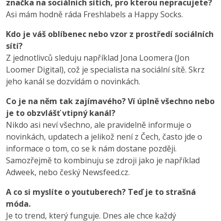
značka na sociálních sítích, pro kterou nepracujete?
Asi mám hodně ráda Freshlabels a Happy Socks.
Kdo je váš oblíbenec nebo vzor z prostředí sociálních
sítí?
Z jednotlivců sleduju například Jona Loomera (Jon
Loomer Digital), což je specialista na sociální sítě. Skrz
jeho kanál se dozvídám o novinkách.
Co je na něm tak zajímavého? Ví úplně všechno nebo
je to obzvlášť vtipný kanál?
Nikdo asi neví všechno, ale pravidelně informuje o
novinkách, updatech a jelikož není z Čech, často jde o
informace o tom, co se k nám dostane později.
Samozřejmě to kombinuju se zdroji jako je například
Adweek, nebo český Newsfeed.cz.
A co si myslíte o youtuberech? Teď je to strašná
móda.
Je to trend, který funguje. Dnes ale chce každý