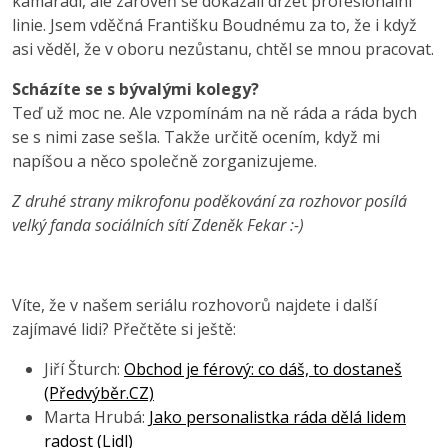
kamarádi, ale zároveň se dokázali držet profesionální
linie. Jsem vděčná Františku Boudnému za to, že i když
asi věděl, že v oboru nezůstanu, chtěl se mnou pracovat.
Scházíte se s bývalými kolegy?
Teď už moc ne. Ale vzpomínám na ně ráda a ráda bych
se s nimi zase sešla. Takže určitě ocením, když mi
napíšou a něco společně zorganizujeme.
Z druhé strany mikrofonu poděkování za rozhovor posílá
velký fanda sociálních sítí Zdeněk Fekar :-)
Víte, že v našem seriálu rozhovorů najdete i další
zajímavé lidi? Přečtěte si ještě:
Jiří Šturch:
Obchod je férový: co dáš, to dostaneš
(Předvýběr.CZ)
Marta Hrubá:
Jako personalistka ráda dělá lidem
radost (Lidl)