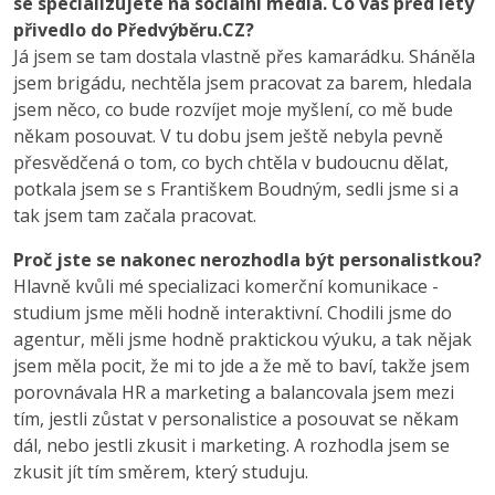
se specializujete na sociální média. Co vás před lety
přivedlo do Předvýběru.CZ?
Já jsem se tam dostala vlastně přes kamarádku. Sháněla
jsem brigádu, nechtěla jsem pracovat za barem, hledala
jsem něco, co bude rozvíjet moje myšlení, co mě bude
někam posouvat. V tu dobu jsem ještě nebyla pevně
přesvědčená o tom, co bych chtěla v budoucnu dělat,
potkala jsem se s Františkem Boudným, sedli jsme si a
tak jsem tam začala pracovat.
Proč jste se nakonec nerozhodla být personalistkou?
Hlavně kvůli mé specializaci komerční komunikace -
studium jsme měli hodně interaktivní. Chodili jsme do
agentur, měli jsme hodně praktickou výuku, a tak nějak
jsem měla pocit, že mi to jde a že mě to baví, takže jsem
porovnávala HR a marketing a balancovala jsem mezi
tím, jestli zůstat v personalistice a posouvat se někam
dál, nebo jestli zkusit i marketing. A rozhodla jsem se
zkusit jít tím směrem, který studuju.