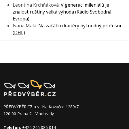
Leontina Krchňáková:
V generaci mileniálů je
znalost ruštiny velká výhoda (Rádio Svobodná
Evropa)
Ivana Malá:
Na začátku kariéry byl nudný profesor
(DHL)
PŘEDVÝBĚR.CZ a.s., Na Kozačce 1289/7,
120 00 Praha 2 - Vinohrady
Telefon:
+420 246 086 014