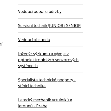
Vedoucí odboru údržby
Servisní technik !JUNIOR i SENIOR!
Vedoucí obchodu
ní
Inženýr výzkumu a vývoje v
optoelektronických senzorových
systémech
Specialista technické podpory -
stínící technika
Letecký mechanik vrtulníků a
letounů - Praha