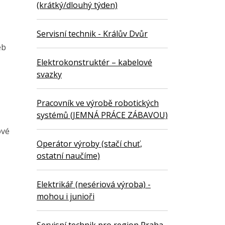
(krátký/dlouhý týden)
Servisní technik - Králův Dvůr
eb
Elektrokonstruktér – kabelové
svazky
Pracovník ve výrobě robotických
systémů (JEMNÁ PRÁCE ZÁBAVOU)
ové
Operátor výroby (stačí chuť,
ostatní naučíme)
Elektrikář (nesériová výroba) -
mohou i junioři