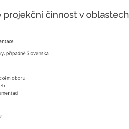
 projekční činnost v oblastech
mentace
ky, případně Slovenska.
tickém oboru
veb
umentaci
e