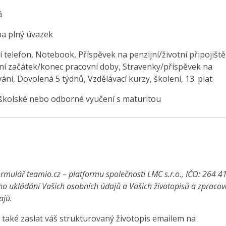
á
na plný úvazek
 telefon, Notebook, Příspěvek na penzijní/životní připojiště
ilní začátek/konec pracovní doby, Stravenky/příspěvek na
ání, Dovolená 5 týdnů, Vzdělávací kurzy, školení, 13. plat
školské nebo odborné vyučení s maturitou
rmulář teamio.cz – platformu společnosti LMC s.r.o., IČO: 264 4
ho ukládání Vašich osobních údajů a Vašich životopisů a zpraco
ajů.
také zaslat váš strukturovaný životopis emailem na