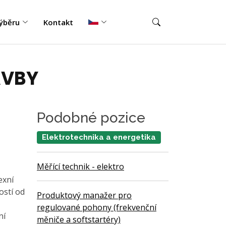
ýběru
Kontakt
AVBY
Podobné pozice
Elektrotechnika a energetika
Měřící technik - elektro
exní
ostí od
Produktový manažer pro
regulované pohony (frekvenční
ní
měniče a softstartéry)