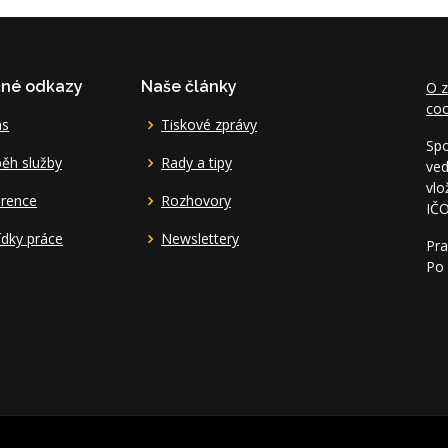
čné odkazy
Naše články
O z
coo
ás
Tiskové zprávy
Spo
ěh služby
Rady a tipy
ved
vlo
erence
Rozhovory
IČ
dky práce
Newslettery
Pra
Po 