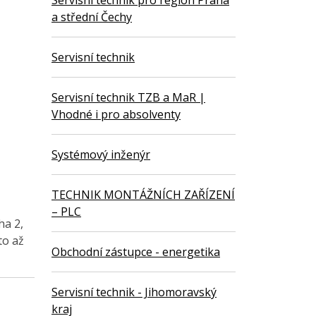
Servisní technik pro region Praha
a střední Čechy
Servisní technik
Servisní technik TZB a MaR |
Vhodné i pro absolventy
Systémový inženýr
TECHNIK MONTÁŽNÍCH ZAŘÍZENÍ
– PLC
ha 2,
to až
Obchodní zástupce - energetika
Servisní technik - Jihomoravský
kraj