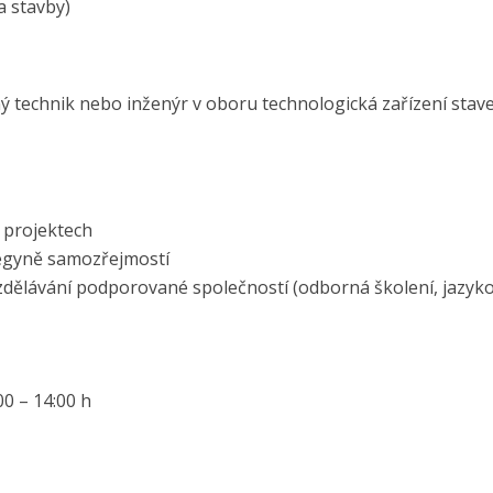
a stavby)
ý technik nebo inženýr v oboru technologická zařízení stav
h projektech
egyně samozřejmostí
dělávání podporované společností (odborná školení, jazyk
0 – 14:00 h