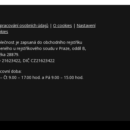
pracování osobních údajů
|
O cookies
|
Nastavení
kies
lečnost je zapsaná do obchodního rejstříku
eného u rejstříkového soudu v Praze, oddíl B,
žka 28879.
O 21623422, DIČ CZ21623422
covní doba:
– Čt 9.00 – 17.00 hod. a Pá 9.00 – 15.00 hod.