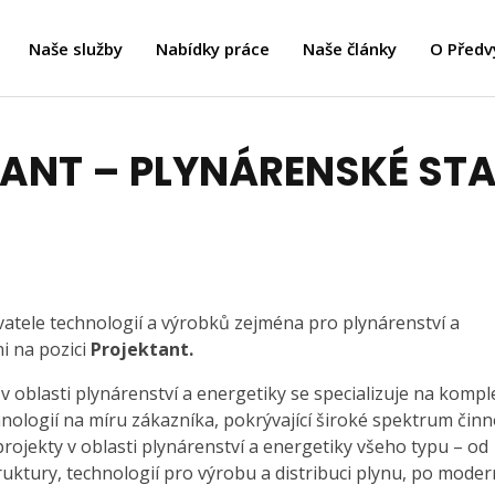
Naše služby
Nabídky práce
Naše články
O Předv
ANT – PLYNÁRENSKÉ ST
atele technologií a výrobků zejména pro plynárenství a
i na pozici
Projektant.
 v oblasti plynárenství a energetiky se specializuje na kompl
nologií na míru zákazníka, pokrývající široké spektrum činn
 projekty v oblasti plynárenství a energetiky všeho typu – od
uktury, technologií pro výrobu a distribuci plynu, po moder