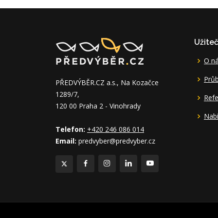
Užite
O n
Průb
PŘEDVÝBĚR.CZ a.s., Na Kozačce
1289/7,
Ref
120 00 Praha 2 - Vinohrady
Nabí
Telefon:
+420 246 086 014
Email:
predvyber@predvyber.cz