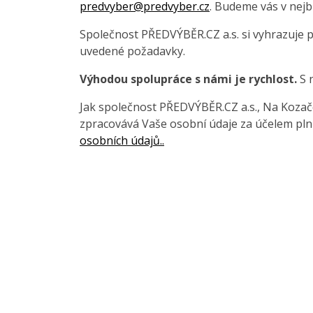
predvyber@predvyber.cz
. Budeme vás v nejb
Společnost PŘEDVÝBĚR.CZ a.s. si vyhrazuje 
uvedené požadavky.
Výhodou spolupráce s námi je rychlost.
S 
Jak společnost PŘEDVÝBĚR.CZ a.s., Na Kozačce
zpracovává Vaše osobní údaje za účelem pln
osobních údajů..