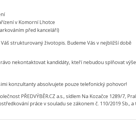
ění
ařízení v Komorní Lhotce
rkováním před kanceláří)
 Váš strukturovaný životopis. Budeme Vás v nejbližší době
právo nekontaktovat kandidáty, kteří nebudou splňovat výše
šimi konzultanty absolvujete pouze telefonický pohovor!
olečnost PŘEDVÝBĚR.CZ a.s., sídlem Na Kozačce 1289/7, Pra
středkování práce v souladu se zákonem č. 110/2019 Sb., a 