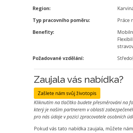
Region:
Karvin
Typ pracovního poměru:
Práce 
Benefity:
Mobilní
Flexib
stravov
Požadované vzdělání:
Středo
Zaujala vás nabídka?
Zašlete nám svůj životopis
Kliknutím na tlačítko budete přesměrováni na fo
který je našim partnerem v oblasti zabezpečené
pro nás údaje v pozici zpracovatele osobních úd
Pokud vás tato nabídka zaujala, můžete nám 