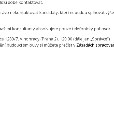
ližší době kontaktovat.
právo nekontaktovat kandidáty, kteří nebudou splňovat výše
našimi konzultanty absolvujete pouze telefonický pohovor.
 1289/7, Vinohrady (Praha 2), 120 00 (dále jen „Správce“)
ění budoucí smlouvy si můžete přečíst v
Zásadách zpracová