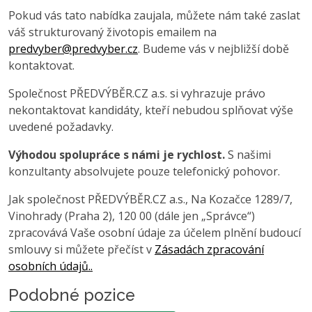
Pokud vás tato nabídka zaujala, můžete nám také zaslat
váš strukturovaný životopis emailem na
predvyber@predvyber.cz
. Budeme vás v nejbližší době
kontaktovat.
Společnost PŘEDVÝBĚR.CZ a.s. si vyhrazuje právo
nekontaktovat kandidáty, kteří nebudou splňovat výše
uvedené požadavky.
Výhodou spolupráce s námi je rychlost.
S našimi
konzultanty absolvujete pouze telefonický pohovor.
Jak společnost PŘEDVÝBĚR.CZ a.s., Na Kozačce 1289/7,
Vinohrady (Praha 2), 120 00 (dále jen „Správce“)
zpracovává Vaše osobní údaje za účelem plnění budoucí
smlouvy si můžete přečíst v
Zásadách zpracování
osobních údajů..
Podobné pozice