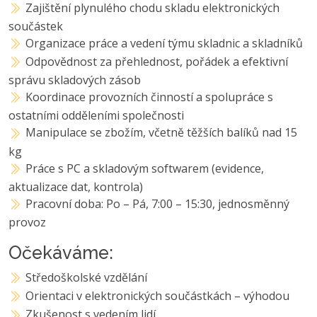
Zajištění plynulého chodu skladu elektronických
součástek
Organizace práce a vedení týmu skladnic a skladníků
Odpovědnost za přehlednost, pořádek a efektivní
správu skladových zásob
Koordinace provozních činností a spolupráce s
ostatními odděleními společnosti
Manipulace se zbožím, včetně těžších balíků nad 15
kg
Práce s PC a skladovým softwarem (evidence,
aktualizace dat, kontrola)
Pracovní doba: Po – Pá, 7:00 – 15:30, jednosměnný
provoz
Očekáváme:
Středoškolské vzdělání
Orientaci v elektronických součástkách – výhodou
Zkušenost s vedením lidí