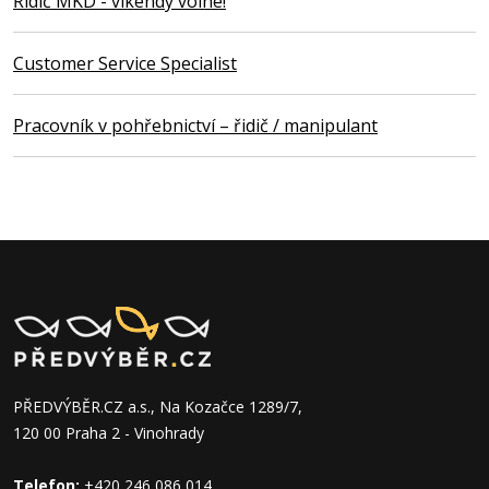
Řidič MKD - víkendy volné!
Customer Service Specialist
Pracovník v pohřebnictví – řidič / manipulant
PŘEDVÝBĚR.CZ a.s., Na Kozačce 1289/7,
120 00 Praha 2 - Vinohrady
Telefon:
+420 246 086 014